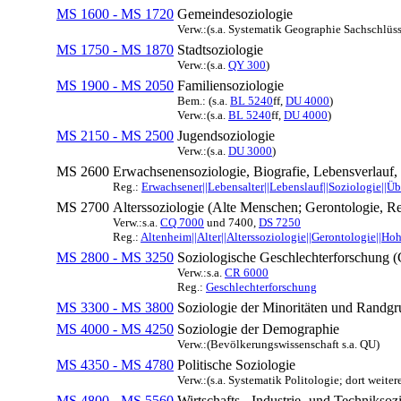
MS 1600 - MS 1720
Gemeindesoziologie
Verw.:(s.a. Systematik Geographie Sachschlüss
MS 1750 - MS 1870
Stadtsoziologie
Verw.:(s.a.
QY 300
)
MS 1900 - MS 2050
Familiensoziologie
Bem.: (s.a.
BL 5240
ff,
DU 4000
)
Verw.:(s.a.
BL 5240
ff,
DU 4000
)
MS 2150 - MS 2500
Jugendsoziologie
Verw.:(s.a.
DU 3000
)
MS 2600
Erwachsenensoziologie, Biografie, Lebensverlauf,
Reg.:
Erwachsener||Lebensalter||Lebenslauf||Soziologie||Ü
MS 2700
Alterssoziologie (Alte Menschen; Gerontologie, Re
Verw.:s.a.
CQ 7000
und 7400,
DS 7250
Reg.:
Altenheim||Alter||Alterssoziologie||Gerontologie||Hoh
MS 2800 - MS 3250
Soziologische Geschlechterforschung (
Verw.:s.a.
CR 6000
Reg.:
Geschlechterforschung
MS 3300 - MS 3800
Soziologie der Minoritäten und Randg
MS 4000 - MS 4250
Soziologie der Demographie
Verw.:(Bevölkerungswissenschaft s.a. QU)
MS 4350 - MS 4780
Politische Soziologie
Verw.:(s.a. Systematik Politologie; dort weite
MS 4800 - MS 5560
Wirtschafts-, Industrie- und Techniksoz