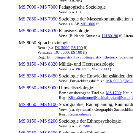
Verw.:(s.a. AK)
MS 7000 - MS 7800
Pädagogische Soziologie
Verw.:(s.a. DU)
MS 7850 - MS 7990
Soziologie der Massenkommunikation u
Verw.:s.a. AP,
MF 1000
ff.
MS 8000 - MS 8030
Kunstsoziologie
Verw.:(Bildende Kunst s.a.
LH 60190
ff; Litera
MS 8050
Sprachsoziologie
Bem.: (s.a.
DU 5000
,
ES 100
ff)
Verw.:(s.a.
DU 5000
,
ES 100
ff)
Reg.:
Ethnolinguistik||Psycholinguistik||Rhetorik||Soziolin
MS 8150 - MS 8320
Militär- und Heeressoziologie
Verw.:(s.a.
PR 2605
,
MY 5200
f.)
MS 8350 - MS 8450
Soziologie der Entwicklungsländer, d
Verw.:(Entwicklungshilfe s.a.
MK 9000
,
QM 3
MS 8950 - MS 9000
Umweltsoziologie
Bem.: ortsbezogene Titel s.a.
MS 1700
; Natur
Reg.:
Klimaänderung||Nachhaltigkeit||Natur|
MS 9050 - MS 9100
Soziographie, Raumplanung, Raumord
Verw.:(s.a. Systematik Geographie Sachschlüss
Reg.:
Raumordnung
MS 9150 - MS 9200
Soziologie der Ethnopsychologie
Verw.:(s.a.
CV 7500
)
MS 9250 - MS 9300
Soziologie der Ethnologie