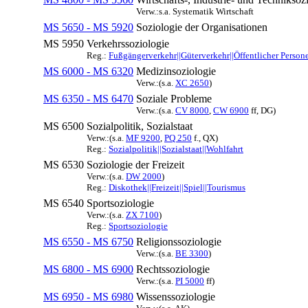
Verw.:s.a. Systematik Wirtschaft
MS 5650 - MS 5920
Soziologie der Organisationen
MS 5950
Verkehrssoziologie
Reg.:
Fußgängerverkehr||Güterverkehr||Öffentlicher Person
MS 6000 - MS 6320
Medizinsoziologie
Verw.:(s.a.
XC 2650
)
MS 6350 - MS 6470
Soziale Probleme
Verw.:(s.a.
CV 8000
,
CW 6900
ff, DG)
MS 6500
Sozialpolitik, Sozialstaat
Verw.:(s.a.
MF 9200
,
PQ 250
f., QX)
Reg.:
Sozialpolitik||Sozialstaat||Wohlfahrt
MS 6530
Soziologie der Freizeit
Verw.:(s.a.
DW 2000
)
Reg.:
Diskothek||Freizeit||Spiel||Tourismus
MS 6540
Sportsoziologie
Verw.:(s.a.
ZX 7100
)
Reg.:
Sportsoziologie
MS 6550 - MS 6750
Religionssoziologie
Verw.:(s.a.
BE 3300
)
MS 6800 - MS 6900
Rechtssoziologie
Verw.:(s.a.
PI 5000
ff)
MS 6950 - MS 6980
Wissenssoziologie