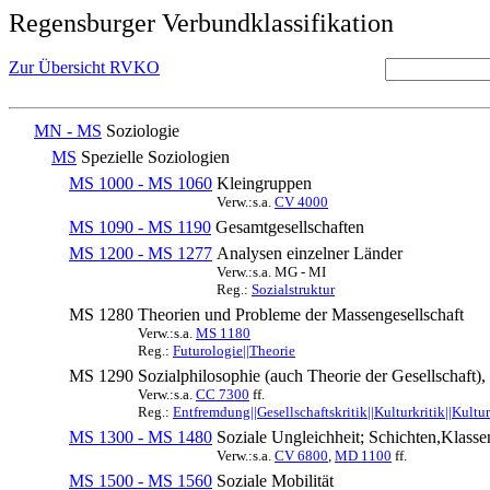
Regensburger Verbundklassifikation
Zur Übersicht RVKO
MN - MS
Soziologie
MS
Spezielle Soziologien
MS 1000 - MS 1060
Kleingruppen
Verw.:s.a.
CV 4000
MS 1090 - MS 1190
Gesamtgesellschaften
MS 1200 - MS 1277
Analysen einzelner Länder
Verw.:s.a. MG - MI
Reg.:
Sozialstruktur
MS 1280
Theorien und Probleme der Massengesellschaft
Verw.:s.a.
MS 1180
Reg.:
Futurologie||Theorie
MS 1290
Sozialphilosophie (auch Theorie der Gesellschaft),
Verw.:s.a.
CC 7300
ff.
Reg.:
Entfremdung||Gesellschaftskritik||Kulturkritik||Kult
MS 1300 - MS 1480
Soziale Ungleichheit; Schichten,Klasse
Verw.:s.a.
CV 6800
,
MD 1100
ff.
MS 1500 - MS 1560
Soziale Mobilität