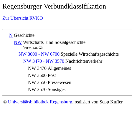
Regensburger Verbundklassifikation
Zur Übersicht RVKO
N
Geschichte
NW
Wirtschafts- und Sozialgeschichte
Verw.:s.a. QF
NW 3000 - NW 6700
Spezielle Wirtschaftsgeschichte
NW 3470 - NW 3570
Nachrichtenverkehr
NW 3470
Allgemeines
NW 3500
Post
NW 3550
Pressewesen
NW 3570
Sonstiges
©
Universitätsbibliothek Regensburg
, realisiert von Sepp Kuffer