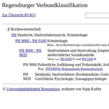
Regensburger Verbundklassifikation
Zur Übersicht RVKO
P
Rechtswissenschaft
PH
Strafrecht, Strafverfahrensrecht, Kriminologie
PH 8000 - PH 9160
Kriminologie
Bem.: Auch Kriminologie sozialistischer und eh
PH 9000 - PH
Strafverfahren und Strafvollzug; Empir
9020
strafrechtlicher Sozialkontrolle
Verw.:s.a.
PH 4500
ff. und
PH 5200
ff.
PH 9000
Polizeiliche Aufklärung und Polizeitaktik; Au
Reg.:
INTERPOL||Kriminalistik||Kriminaltechnik
PH
Strafjustiz; Strafverfahren; Rechtsmedizin; Geric
9020
Gerichtliche Psychologie; Aussagepsychologie
©
Universitätsbibliothek Regensburg
, realisiert von Sepp Kuffer