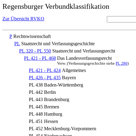
Regensburger Verbundklassifikation
Zur Übersicht RVKO
P
Rechtswissenschaft
PL
Staatsrecht und Verfassungsgeschichte
PL 320 - PL 550
Staatsrecht und Verfassungsrecht
PL 421 - PL 468
Das Landesverfassungsrecht
Verw.:(Verfassungsgeschichte siehe
PL 280
)
PL 421 - PL 424
Allgemeines
PL 426 - PL 435
Bayern
PL 438
Baden-Württemberg
PL 442
Berlin
PL 443
Brandenburg
PL 445
Bremen
PL 448
Hamburg
PL 451
Hessen
PL 452
Mecklenburg-Vorpommern
PL 454
Niedersachsen