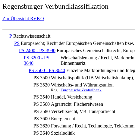
Regensburger Verbundklassifikation
Zur Übersicht RVKO
P
Rechtswissenschaft
PS
Europarecht; Recht der Europäischen Gemeinschaften bzw. 
PS 2400 - PS 3990
Europäisches Gemeinschaftsrecht; Europ
PS 3200 - PS
Wirtschaftslenkung / Recht, Marktord
3640
Binnenmarkt
PS 3500 - PS 3640
Einzelne Marktordnungen und Integr
PS 3500
Wirtschaftspolitik (UB Wirtschaftslenkung),
PS 3520
Wirtschafts- und Währungsunion
Reg.:
Europäische Zentralbank
PS 3540
Handel, Versicherung
PS 3560
Agrarrecht, Fischereiwesen
PS 3580
Verkehrsrecht, VB Transportrecht
PS 3600
Energierecht
PS 3620
Forschung / Recht, Technologie, Telekommu
PS 3640
Sozialpolitik