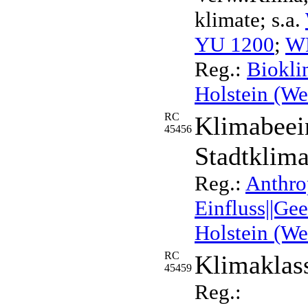
klimate; s.a.
YU 1200
;
W
Reg.:
Biokli
Holstein (We
RC
Klimabeein
45456
Stadtklima
Reg.:
Anthro
Einfluss||Ge
Holstein (We
RC
Klimaklas
45459
Reg.: