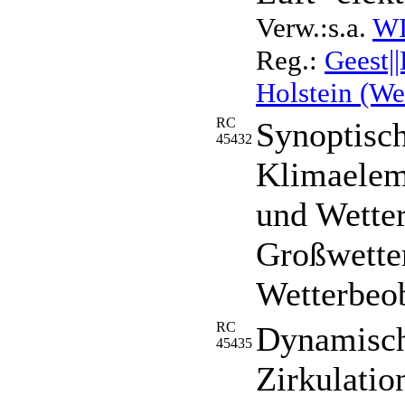
Verw.:s.a.
WI
Reg.:
Geest|
Holstein (We
RC
Synoptisch
45432
Klimaeleme
und Wetter
Großwetter
Wetterbeo
RC
Dynamisch
45435
Zirkulatio