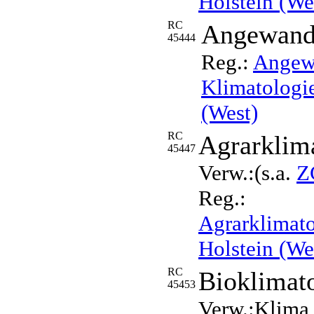
Holstein (We
RC
Angewandt
45444
Reg.:
Angew
Klimatologie
(West)
RC
Agrarklima
45447
Verw.:(s.a.
Z
Reg.:
Agrarklimato
Holstein (We
RC
Bioklimat
45453
Verw.:Klima,