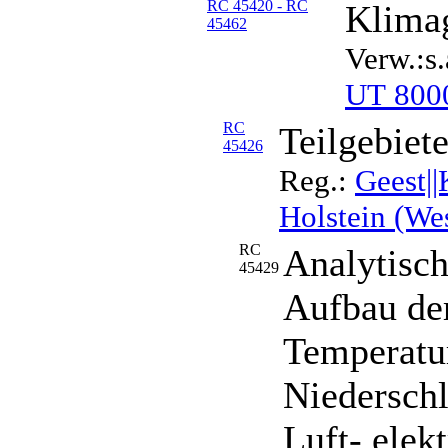
RC 45420 - RC
Klima
45462
Verw.:s.
UT 800
RC
Teilgebiet
45426
Reg.:
Geest||
Holstein (We
RC
Analytisc
45429
Aufbau de
Temperatur
Niedersch
Luft- elekt