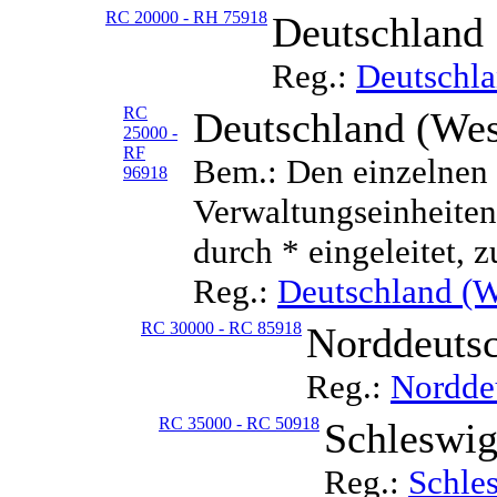
RC 20000 - RH 75918
Deutschland
Reg.:
Deutschl
RC
Deutschland (Wes
25000 -
RF
Bem.: Den einzelnen 
96918
Verwaltungseinheiten 
durch * eingeleitet, z
Reg.:
Deutschland (W
RC 30000 - RC 85918
Norddeuts
Reg.:
Nordde
RC 35000 - RC 50918
Schleswig
Reg.:
Schle