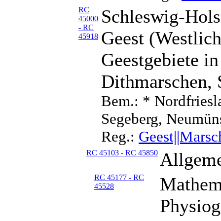
RC
Schleswig-Hols
45000
- RC
Geest (Westlic
45918
Geestgebiete in
Dithmarschen, 
Bem.: * Nordfriesl
Segeberg, Neumüns
Reg.:
Geest||Marsc
RC 45103 - RC 45850
Allgeme
RC 45177 - RC
Mathema
45528
Physiog