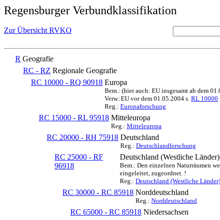
Regensburger Verbundklassifikation
Zur Übersicht RVKO
R
Geografie
RC - RZ
Regionale Geografie
RC 10000 - RQ 90918
Europa
Bem.: (hier auch: EU insgesamt ab dem 01
Verw.:EU vor dem 01.05.2004 s.
RL 10000
Reg.:
Europaforschung
RC 15000 - RL 95918
Mitteleuropa
Reg.:
Mitteleuropa
RC 20000 - RH 75918
Deutschland
Reg.:
Deutschlandforschung
RC 25000 - RF
Deutschland (Westliche Länder)
96918
Bem.: Den einzelnen Naturräumen werd
eingeleitet, zugeordnet. !
Reg.:
Deutschland (Westliche Länder
RC 30000 - RC 85918
Norddeutschland
Reg.:
Norddeutschland
RC 65000 - RC 85918
Niedersachsen