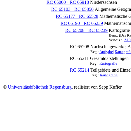
RC 65000 - RC 65918
Niedersachsen
RC 65103 - RC 65850
Allgemeine Geogra
RC 65177 - RC 65528
Mathematische G
RC 65190 - RC 65239
Mathematische
RC 65208 - RC 65239
Kartografie
Bem.: (Das Ka
Verw.:s.a.
ZI 
RC 65208
Nachschlagewerke, 
Reg.:
Aufgabe||Kartograf
RC 65211
Gesamtdarstellungen
Reg.:
Kartografie
RC 65214
Teilgebiete und Einze
Reg.:
Kartografie
©
Universitätsbibliothek Regensburg
, realisiert von Sepp Kuffer