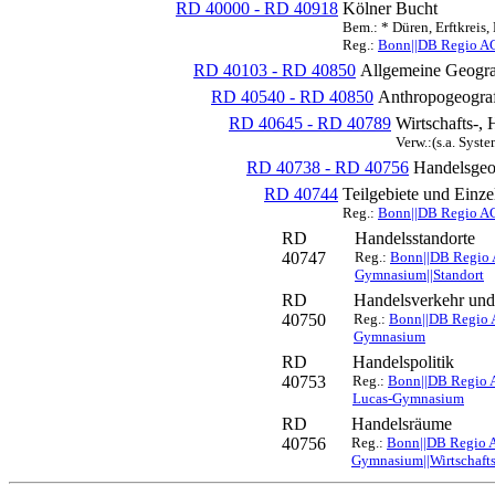
RD 40000 - RD 40918
Kölner Bucht
Bem.: * Düren, Erftkreis
Reg.:
Bonn||DB Regio AG
RD 40103 - RD 40850
Allgemeine Geogra
RD 40540 - RD 40850
Anthropogeograf
RD 40645 - RD 40789
Wirtschafts-,
Verw.:(s.a. Syst
RD 40738 - RD 40756
Handelsgeog
RD 40744
Teilgebiete und Einze
Reg.:
Bonn||DB Regio AG
RD
Handelsstandorte
40747
Reg.:
Bonn||DB Regio A
Gymnasium||Standort
RD
Handelsverkehr und
40750
Reg.:
Bonn||DB Regio A
Gymnasium
RD
Handelspolitik
40753
Reg.:
Bonn||DB Regio A
Lucas-Gymnasium
RD
Handelsräume
40756
Reg.:
Bonn||DB Regio A
Gymnasium||Wirtschaft