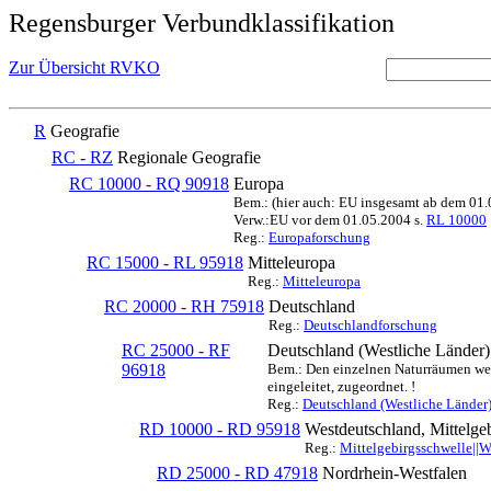
Regensburger Verbundklassifikation
Zur Übersicht RVKO
R
Geografie
RC - RZ
Regionale Geografie
RC 10000 - RQ 90918
Europa
Bem.: (hier auch: EU insgesamt ab dem 01
Verw.:EU vor dem 01.05.2004 s.
RL 10000
Reg.:
Europaforschung
RC 15000 - RL 95918
Mitteleuropa
Reg.:
Mitteleuropa
RC 20000 - RH 75918
Deutschland
Reg.:
Deutschlandforschung
RC 25000 - RF
Deutschland (Westliche Länder)
96918
Bem.: Den einzelnen Naturräumen werd
eingeleitet, zugeordnet. !
Reg.:
Deutschland (Westliche Länder
RD 10000 - RD 95918
Westdeutschland, Mittelge
Reg.:
Mittelgebirgsschwelle||
RD 25000 - RD 47918
Nordrhein-Westfalen