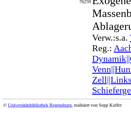
Exogene
76259
Massenb
Ablager
Verw.:s.a.
Reg.:
Aach
Dynamik||
Venn||Hun
Zell||Link
Schieferge
©
Universitätsbibliothek Regensburg
, realisiert von Sepp Kuffer