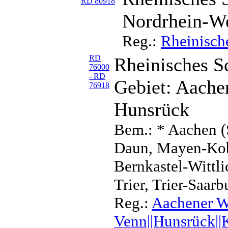
RD 80918
Nordrhein-We
Reg.:
Rheinisch
RD
Rheinisches Sc
76000
- RD
Gebiet: Aache
76918
Hunsrück
Bem.: * Aachen (
Daun, Mayen-Kob
Bernkastel-Wittl
Trier, Trier-Saarb
Reg.:
Aachener Wa
Venn||Hunsrück||