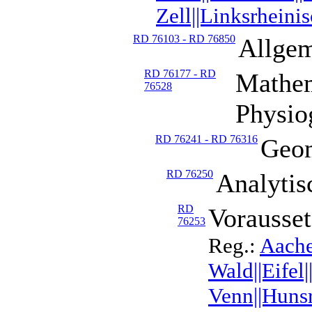
Zell||Linksrheini
RD 76103 - RD 76850
Allgem
RD 76177 - RD
Mathem
76528
Physio
RD 76241 - RD 76316
Geom
RD 76250
Analyti
RD
Vorausse
76253
Reg.:
Aache
Wald||Eife
Venn||Huns