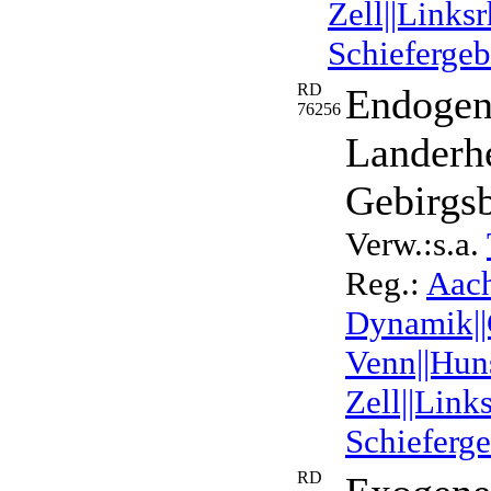
Zell||Links
Schiefergeb
RD
Endogen
76256
Landerh
Gebirgs
Verw.:s.a.
Reg.:
Aach
Dynamik||
Venn||Hun
Zell||Link
Schieferge
RD