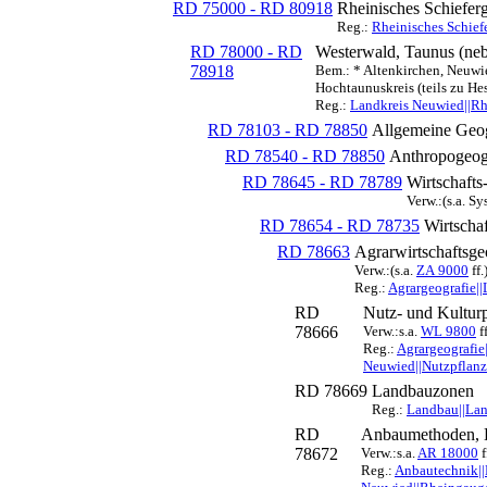
RD 75000 - RD 80918
Rheinisches Schiefer
Reg.:
Rheinisches Schief
RD 78000 - RD
Westerwald, Taunus (neb
78918
Bem.: * Altenkirchen, Neuwi
Hochtaunuskreis (teils zu He
Reg.:
Landkreis Neuwied||Rh
RD 78103 - RD 78850
Allgemeine Geog
RD 78540 - RD 78850
Anthropogeog
RD 78645 - RD 78789
Wirtschafts
Verw.:(s.a. S
RD 78654 - RD 78735
Wirtscha
RD 78663
Agrarwirtschaftsge
Verw.:(s.a.
ZA 9000
ff.
Reg.:
Agrargeografie|
RD
Nutz- und Kulturp
78666
Verw.:s.a.
WL 9800
f
Reg.:
Agrargeografie|
Neuwied||Nutzpflanz
RD 78669
Landbauzonen
Reg.:
Landbau||Lan
RD
Anbaumethoden, B
78672
Verw.:s.a.
AR 18000
f
Reg.:
Anbautechnik||