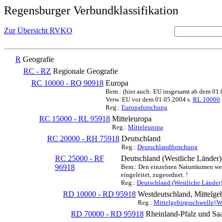
Regensburger Verbundklassifikation
Zur Übersicht RVKO
R
Geografie
RC - RZ
Regionale Geografie
RC 10000 - RQ 90918
Europa
Bem.: (hier auch: EU insgesamt ab dem 01
Verw.:EU vor dem 01.05.2004 s.
RL 10000
Reg.:
Europaforschung
RC 15000 - RL 95918
Mitteleuropa
Reg.:
Mitteleuropa
RC 20000 - RH 75918
Deutschland
Reg.:
Deutschlandforschung
RC 25000 - RF
Deutschland (Westliche Länder)
96918
Bem.: Den einzelnen Naturräumen werd
eingeleitet, zugeordnet. !
Reg.:
Deutschland (Westliche Länder
RD 10000 - RD 95918
Westdeutschland, Mittelge
Reg.:
Mittelgebirgsschwelle||
RD 70000 - RD 95918
Rheinland-Pfalz und Sa