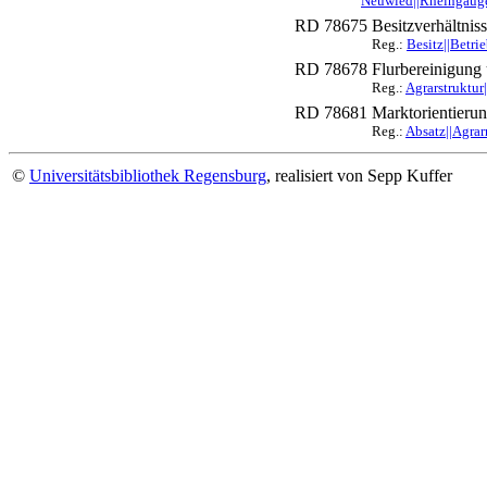
Neuwied||Rheingauge
RD 78675
Besitzverhältnis
Reg.:
Besitz||Betri
RD 78678
Flurbereinigung
Reg.:
Agrarstruktur
RD 78681
Marktorientieru
Reg.:
Absatz||Agrar
©
Universitätsbibliothek Regensburg
, realisiert von Sepp Kuffer