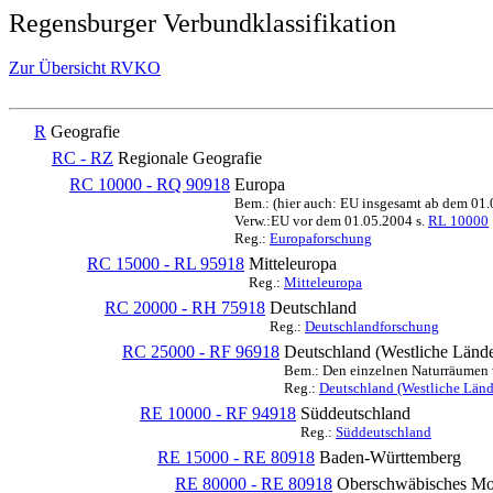
Regensburger Verbundklassifikation
Zur Übersicht RVKO
R
Geografie
RC - RZ
Regionale Geografie
RC 10000 - RQ 90918
Europa
Bem.: (hier auch: EU insgesamt ab dem 01
Verw.:EU vor dem 01.05.2004 s.
RL 10000
Reg.:
Europaforschung
RC 15000 - RL 95918
Mitteleuropa
Reg.:
Mitteleuropa
RC 20000 - RH 75918
Deutschland
Reg.:
Deutschlandforschung
RC 25000 - RF 96918
Deutschland (Westliche Lände
Bem.: Den einzelnen Naturräumen we
Reg.:
Deutschland (Westliche Länd
RE 10000 - RF 94918
Süddeutschland
Reg.:
Süddeutschland
RE 15000 - RE 80918
Baden-Württemberg
RE 80000 - RE 80918
Oberschwäbisches Mor