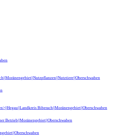
waben
ach||Moränengebiet||Nutzpflanzen||Nutztiere||Oberschwaben
en
n>||Hegau||Landkreis Biberach||Moränengebiet||Oberschwaben
cher Betrieb||Moränengebiet||Oberschwaben
engebiet||Oberschwaben