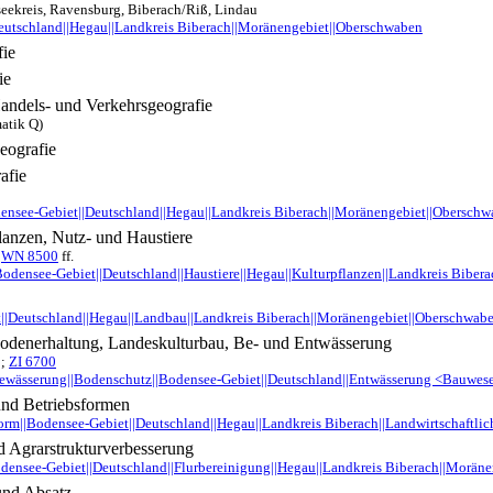
eekreis, Ravensburg, Biberach/Riß, Lindau
eutschland||Hegau||Landkreis Biberach||Moränengebiet||Oberschwaben
ie
ie
Handels- und Verkehrsgeografie
matik Q)
eografie
afie
densee-Gebiet||Deutschland||Hegau||Landkreis Biberach||Moränengebiet||Obersch
lanzen, Nutz- und Haustiere
;
WN 8500
ff.
Bodensee-Gebiet||Deutschland||Haustiere||Hegau||Kulturpflanzen||Landkreis Biber
||Deutschland||Hegau||Landbau||Landkreis Biberach||Moränengebiet||Oberschwab
denerhaltung, Landeskulturbau, Be- und Entwässerung
 ;
ZI 6700
ewässerung||Bodenschutz||Bodensee-Gebiet||Deutschland||Entwässerung <Bauwese
 und Betriebsformen
form||Bodensee-Gebiet||Deutschland||Hegau||Landkreis Biberach||Landwirtschaftli
d Agrarstrukturverbesserung
odensee-Gebiet||Deutschland||Flurbereinigung||Hegau||Landkreis Biberach||Morän
und Absatz