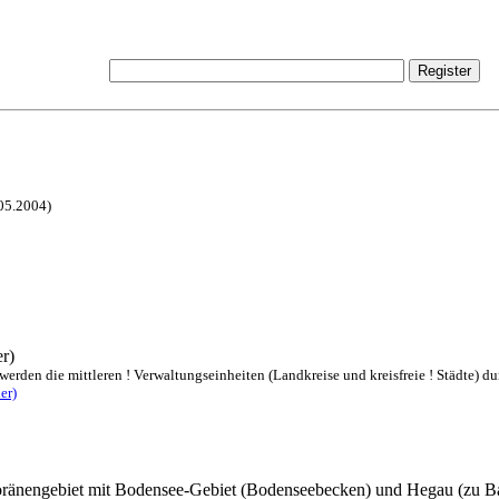
.05.2004)
r)
rden die mittleren ! Verwaltungseinheiten (Landkreise und kreisfreie ! Städte) dur
er)
änengebiet mit Bodensee-Gebiet (Bodenseebecken) und Hegau (zu B