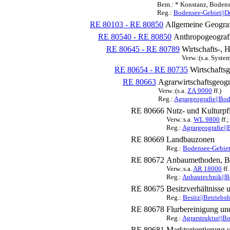
Bem.: * Konstanz, Bodens
Reg.:
Bodensee-Gebiet||D
RE 80103 - RE 80850
Allgemeine Geograf
RE 80540 - RE 80850
Anthropogeograf
RE 80645 - RE 80789
Wirtschafts-, 
Verw.:(s.a. Syste
RE 80654 - RE 80735
Wirtschaftsg
RE 80663
Agrarwirtschaftsgeogr
Verw.:(s.a.
ZA 9000
ff.)
Reg.:
Agrargeografie||Bo
RE 80666
Nutz- und Kulturpf
Verw.:s.a.
WL 9800
ff.
Reg.:
Agrargeografie||
RE 80669
Landbauzonen
Reg.:
Bodensee-Gebiet
RE 80672
Anbaumethoden, Bo
Verw.:s.a.
AR 18000
ff.
Reg.:
Anbautechnik||B
RE 80675
Besitzverhältnisse
Reg.:
Besitz||Betriebs
RE 80678
Flurbereinigung un
Reg.:
Agrarstruktur||B
RE 80681
Marktorientierung 