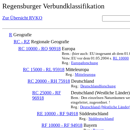
Regensburger Verbundklassifikation
Zur Übersicht RVKO
R
Geografie
RC - RZ
Regionale Geografie
RC 10000 - RQ 90918
Europa
Bem.: (hier auch: EU insgesamt ab dem 01
Verw.:EU vor dem 01.05.2004 s.
RL 10000
Reg.:
Europaforschung
RC 15000 - RL 95918
Mitteleuropa
Reg.:
Mitteleuropa
RC 20000 - RH 75918
Deutschland
Reg.:
Deutschlandforschung
RC 25000 - RF
Deutschland (Westliche Länder)
96918
Bem.: Den einzelnen Naturräumen werd
eingeleitet, zugeordnet. !
Reg.:
Deutschland (Westliche Länder
RE 10000 - RF 94918
Süddeutschland
Reg.:
Süddeutschland
RF 10000 - RF 94918
Bayern