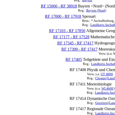
Reg.:
Bayern
RF 15000 - RF 38918
Bayern <Nord> (Nord
Reg.:
Bayern (Nord)
RF 17000 - RF 17918
Spessart
Bem.: * Aschaffenburg,
Reg.:
Landkreis Aschaf
RF 17103 - RF 17850
Allgemeine Geogr
RF 17177 - RF 17528
Mathematische
RF 17345 - RF 17417
Hydrogeogra
RF 17399 - RF 17417
Meeresku
Verw.:(s.a.
RF 17405
Teilgebiete und Ein
Reg.:
Landkreis Ascha
RF 17408
Physik und Chem
Verw.:s.a.
UT 4800
Reg.:
Chemie||Landk
RF 17411
Meeresbiologie
Verw.:(s.a.
WI 4600
f
Reg.:
Landkreis Asc
RF 17414
Dynamische Ozea
Reg.:
Gezeiten||Lan
RF 17417
Regionale Ozean
Reg.:
Landkreis Asc