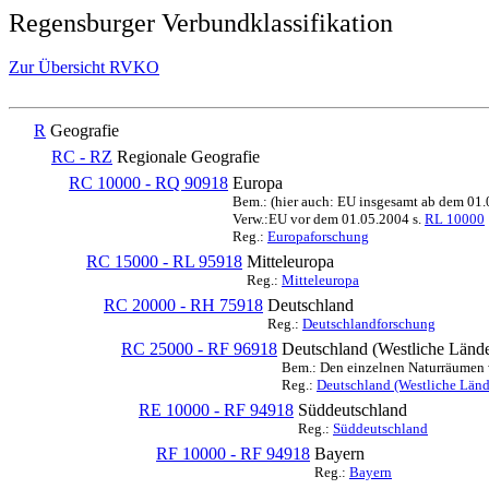
Regensburger Verbundklassifikation
Zur Übersicht RVKO
R
Geografie
RC - RZ
Regionale Geografie
RC 10000 - RQ 90918
Europa
Bem.: (hier auch: EU insgesamt ab dem 01
Verw.:EU vor dem 01.05.2004 s.
RL 10000
Reg.:
Europaforschung
RC 15000 - RL 95918
Mitteleuropa
Reg.:
Mitteleuropa
RC 20000 - RH 75918
Deutschland
Reg.:
Deutschlandforschung
RC 25000 - RF 96918
Deutschland (Westliche Lände
Bem.: Den einzelnen Naturräumen we
Reg.:
Deutschland (Westliche Länd
RE 10000 - RF 94918
Süddeutschland
Reg.:
Süddeutschland
RF 10000 - RF 94918
Bayern
Reg.:
Bayern