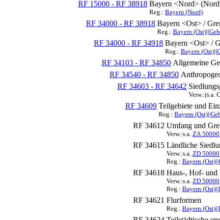
RF 15000 - RF 38918
Bayern <Nord> (Nord
Reg.:
Bayern (Nord)
RF 34000 - RF 38918
Bayern <Ost> / Gren
Reg.:
Bayern (Ost)||Geb
RF 34000 - RF 34918
Bayern <Ost> / G
Reg.:
Bayern (Ost)||
RF 34103 - RF 34850
Allgemeine Ge
RF 34540 - RF 34850
Anthropogeo
RF 34603 - RF 34642
Siedlungs
Verw.:(s.a.
RF 34609
Teilgebiete und Ein
Reg.:
Bayern (Ost)||Ge
RF 34612
Umfang und Gren
Verw.:s.a.
ZA 50000
RF 34615
Ländliche Siedl
Verw.:s.a.
ZD 50000
Reg.:
Bayern (Ost)|
RF 34618
Haus-, Hof- und
Verw.:s.a.
ZD 50000
Reg.:
Bayern (Ost)|
RF 34621
Flurformen
Reg.:
Bayern (Ost)||
RF 34624
Teilstädtische un