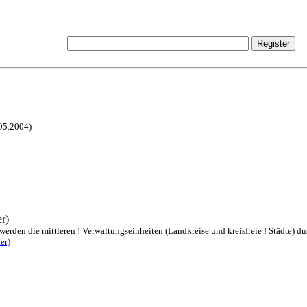
.05.2004)
r)
rden die mittleren ! Verwaltungseinheiten (Landkreise und kreisfreie ! Städte) dur
er)