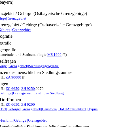
bayern)
zgebiet / Gebirge (Ostbayerische Grenzgebirge)
irge||Grenzgebiet
renzgebiet / Gebirge (Ostbayerische Grenzgebirge)
Gebirge||Grenzgebiet
ografie
grafie
geografie
 Gemeinde- und Stadtsoziologie
MS 1600
ff.)
zelfragen
birge||Grenzgebiet||Siedlungsgeografie
zen des menschlichen Siedlungsraumes
ff.;
ZA 90000
ff.
ungen
ff.;
ZG 6650
;
ZH 9250
,9270
|Gebirge||Grenzgebiet||Ländliche Siedlung
 Dorfformen
ff.;
ZG 6650
;
ZH 9200
|Dorf||Gebirge||Grenzgebiet||Hausform||Hof <Architektur>||Typus
Flurform||Gebirge||Grenzgebiet
d stadtähnliche Siedlungen, Mittelpunktsiedlungen