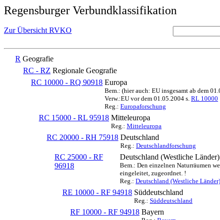
Regensburger Verbundklassifikation
Zur Übersicht RVKO
R
Geografie
RC - RZ
Regionale Geografie
RC 10000 - RQ 90918
Europa
Bem.: (hier auch: EU insgesamt ab dem 01
Verw.:EU vor dem 01.05.2004 s.
RL 10000
Reg.:
Europaforschung
RC 15000 - RL 95918
Mitteleuropa
Reg.:
Mitteleuropa
RC 20000 - RH 75918
Deutschland
Reg.:
Deutschlandforschung
RC 25000 - RF
Deutschland (Westliche Länder)
96918
Bem.: Den einzelnen Naturräumen werd
eingeleitet, zugeordnet. !
Reg.:
Deutschland (Westliche Länder
RE 10000 - RF 94918
Süddeutschland
Reg.:
Süddeutschland
RF 10000 - RF 94918
Bayern