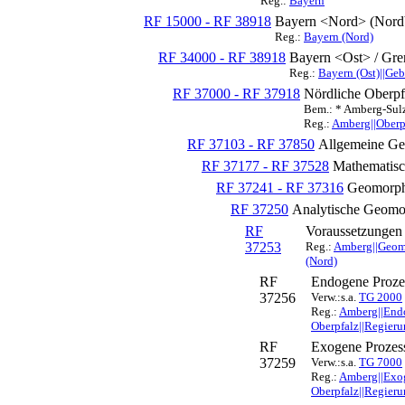
Reg.:
Bayern
RF 15000 - RF 38918
Bayern <Nord> (Nord
Reg.:
Bayern (Nord)
RF 34000 - RF 38918
Bayern <Ost> / Gren
Reg.:
Bayern (Ost)||Geb
RF 37000 - RF 37918
Nördliche Oberpf
Bem.: * Amberg-Sul
Reg.:
Amberg||Oberpf
RF 37103 - RF 37850
Allgemeine Ge
RF 37177 - RF 37528
Mathematisc
RF 37241 - RF 37316
Geomorph
RF 37250
Analytische Geomo
RF
Voraussetzungen
37253
Reg.:
Amberg||Geomo
(Nord)
RF
Endogene Proze
37256
Verw.:s.a.
TG 2000
Reg.:
Amberg||Endo
Oberpfalz||Regieru
RF
Exogene Prozes
37259
Verw.:s.a.
TG 7000
Reg.:
Amberg||Exog
Oberpfalz||Regieru