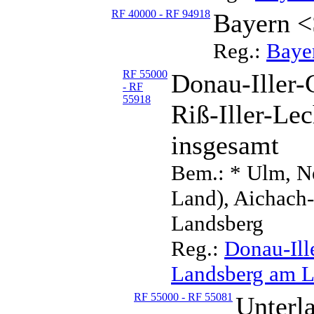
RF 40000 - RF 94918
Bayern <
Reg.:
Baye
RF 55000
Donau-Iller-G
- RF
55918
Riß-Iller-Le
insgesamt
Bem.: * Ulm, N
Land), Aichach
Landsberg
Reg.:
Donau-Ille
Landsberg am L
RF 55000 - RF 55081
Unterl