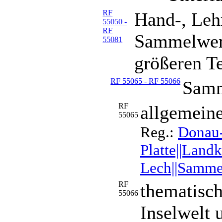
RF
Hand-, Leh
55050 -
RF
Sammelwerk
55081
größeren Te
RF 55065 - RF 55066
Samm
RF
allgemeine
55065
Reg.:
Donau-I
Platte||Land
Lech||Samme
RF
thematisch
55066
Inselwelt u