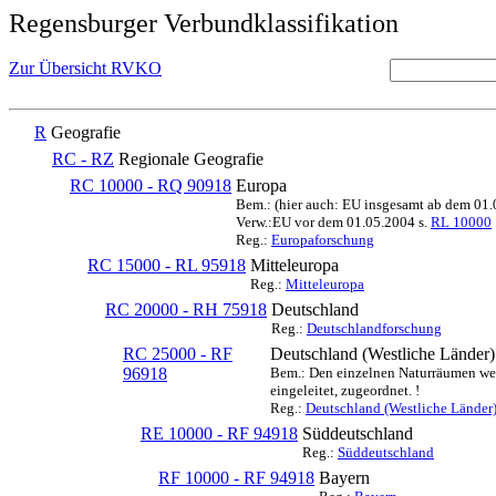
Regensburger Verbundklassifikation
Zur Übersicht RVKO
R
Geografie
RC - RZ
Regionale Geografie
RC 10000 - RQ 90918
Europa
Bem.: (hier auch: EU insgesamt ab dem 01
Verw.:EU vor dem 01.05.2004 s.
RL 10000
Reg.:
Europaforschung
RC 15000 - RL 95918
Mitteleuropa
Reg.:
Mitteleuropa
RC 20000 - RH 75918
Deutschland
Reg.:
Deutschlandforschung
RC 25000 - RF
Deutschland (Westliche Länder)
96918
Bem.: Den einzelnen Naturräumen werd
eingeleitet, zugeordnet. !
Reg.:
Deutschland (Westliche Länder
RE 10000 - RF 94918
Süddeutschland
Reg.:
Süddeutschland
RF 10000 - RF 94918
Bayern