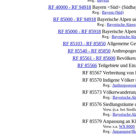
Reg.:
Bayern
RF 40000 - RF 94918
Bayern <Süd> (Südba
Reg.:
Bayern (Süd)
RF 85000 - RF 94918
Bayerische Alpen u
Reg.:
Bayerische Alpen
RF 85000 - RF 85918
Bayerische Alpen
Reg.:
Bayerische Al
RF 85103 - RF 85850
Allgemeine Ge
RF 85540 - RF 85850
Anthropogeo
RF 85561 - RF 85600
Bevölkeru
RF 85566
Teilgebiete und Ein
RF 85567
Verbreitung von 
RF 85570
Indigene Völke
Reg.:
Anthropogeogr
RF 85573
Völkerwanderun
Reg.:
Bayerische Al
RF 85576
Siedlungsräume 
Verw.:(s.a. bei Sied
Reg.:
Bayerische Al
RF 85579
Anpassung an Kl
Verw.:s.a.
WX 8000
Reg.:
Anpassung||Ba