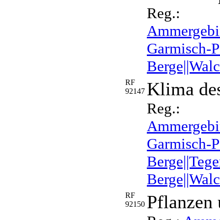
Reg.:
Ammergebirg
Garmisch-Pa
Berge||Walc
RF
Klima des
92147
Reg.:
Ammergebir
Garmisch-Pa
Berge||Tege
Berge||Walc
RF
Pflanzen 
92150