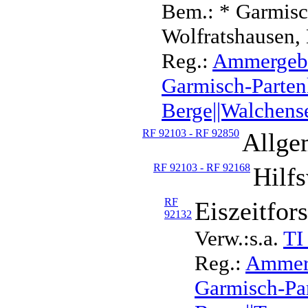
Bem.: * Garmisc
Wolfratshausen,
Reg.:
Ammergebir
Garmisch-Partenk
Berge||Walchense
RF 92103 - RF 92850
Allge
RF 92103 - RF 92168
Hilf
RF
Eiszeitfor
92132
Verw.:s.a.
TI
Reg.:
Ammerg
Garmisch-Par