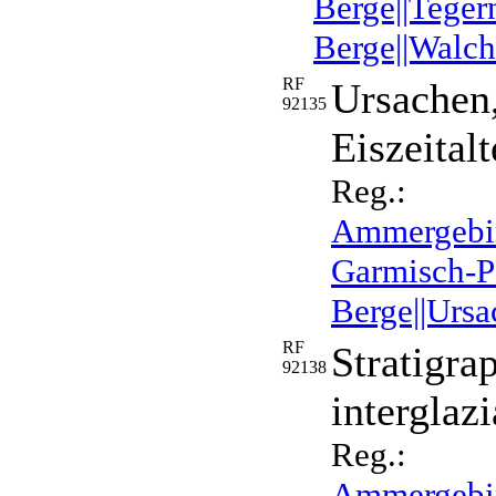
Berge||Teger
Berge||Walch
RF
Ursachen,
92135
Eiszeital
Reg.:
Ammergebirg
Garmisch-Pa
Berge||Ursa
RF
Stratigra
92138
interglaz
Reg.:
Ammergebir