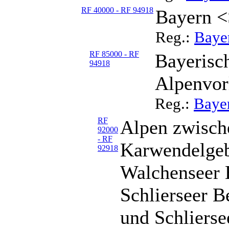
RF 40000 - RF 94918
Bayern <
Reg.:
Baye
RF 85000 - RF
Bayerisc
94918
Alpenvor
Reg.:
Bayer
RF
Alpen zwische
92000
- RF
Karwendelgeb
92918
Walchenseer 
Schlierseer B
und Schlierse