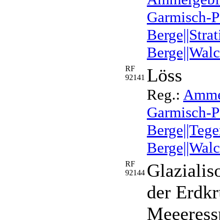
Garmisch-Pa
Berge||Stra
Berge||Walc
RF
Löss
92141
Reg.:
Ammer
Garmisch-Pa
Berge||Tege
Berge||Walc
RF
Glazialis
92144
der Erdk
Meeeress