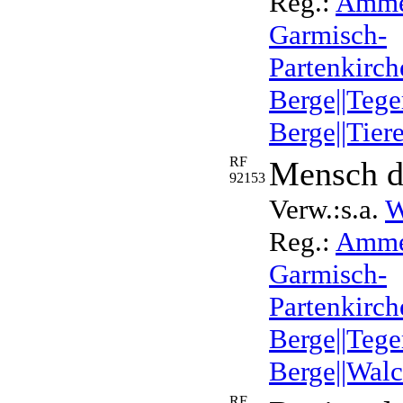
Reg.:
Ammer
Garmisch-
Partenkirche
Berge||Tege
Berge||Tier
RF
Mensch de
92153
Verw.:s.a.
W
Reg.:
Ammer
Garmisch-
Partenkirch
Berge||Tege
Berge||Walc
RF