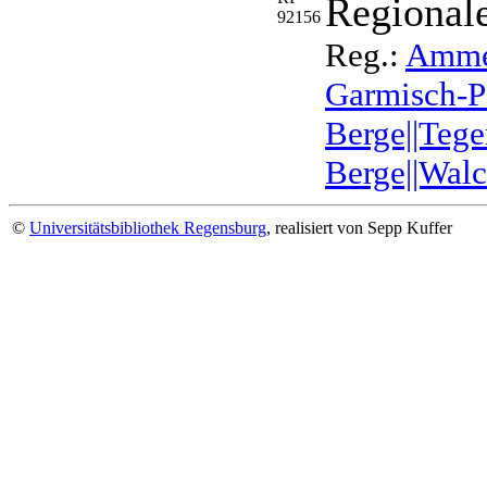
Regionale
92156
Reg.:
Ammer
Garmisch-Pa
Berge||Tege
Berge||Walc
©
Universitätsbibliothek Regensburg
, realisiert von Sepp Kuffer