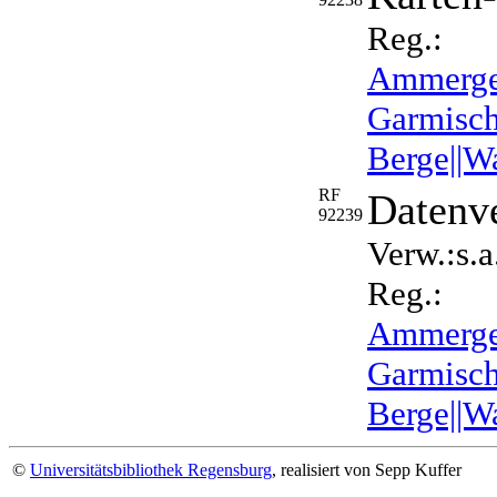
Reg.:
Ammergeb
Garmisch-
Berge||W
RF
Datenve
92239
Verw.:s.a
Reg.:
Ammergeb
Garmisch-
Berge||W
©
Universitätsbibliothek Regensburg
, realisiert von Sepp Kuffer