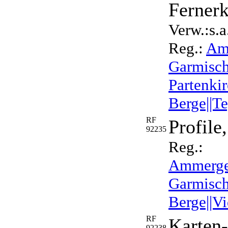
Ferner
Verw.:s.a
Reg.:
Amm
Garmisch
Partenkir
Berge||T
RF
Profile
92235
Reg.:
Ammergebi
Garmisch
Berge||Vi
RF
Karten-
92238