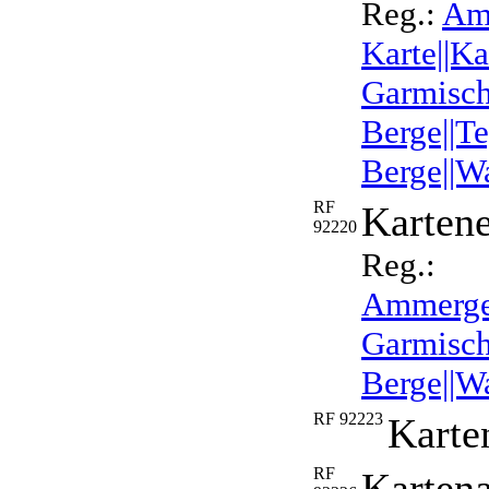
Reg.:
Amm
Karte||Ka
Garmisch
Berge||T
Berge||W
RF
Kartene
92220
Reg.:
Ammergeb
Garmisch-
Berge||W
RF 92223
Karte
RF
Kartena