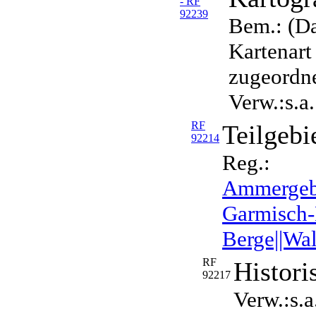
- RF
92239
Bem.: (Da
Kartenart
zugeordne
Verw.:s.a
RF
Teilgebi
92214
Reg.:
Ammergebi
Garmisch-P
Berge||Wal
RF
Histori
92217
Verw.:s.a