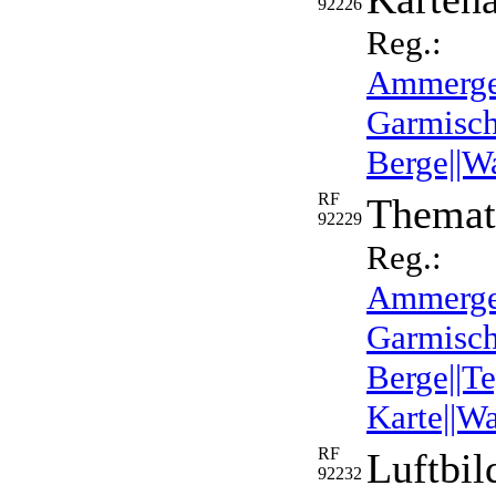
92226
Reg.:
Ammergeb
Garmisch-
Berge||W
RF
Themat
92229
Reg.:
Ammergeb
Garmisch
Berge||T
Karte||W
RF
Luftbil
92232