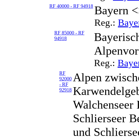
RF 40000 - RF 94918
Bayern <
Reg.:
Baye
RF 85000 - RF
Bayerisc
94918
Alpenvor
Reg.:
Bayer
RF
Alpen zwische
92000
- RF
Karwendelgeb
92918
Walchenseer 
Schlierseer B
und Schlierse