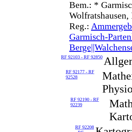
Bem.: * Garmisc
Wolfratshausen,
Reg.:
Ammergebir
Garmisch-Partenk
Berge||Walchense
RF 92103 - RF 92850
Allge
RF 92177 - RF
Mathe
92528
Physio
RF 92190 - RF
Math
92239
Kart
RF 92208
Kartogr