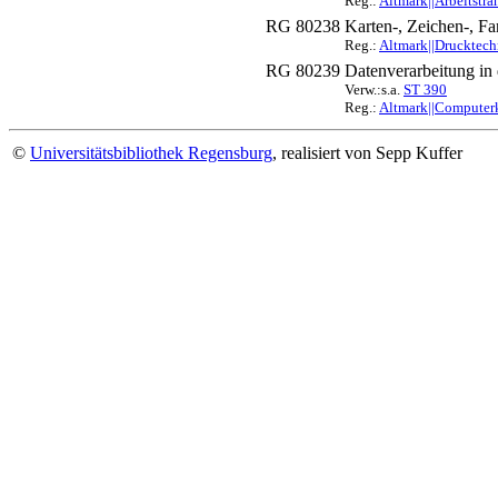
Reg.:
Altmark||Arbeitstra
RG 80238
Karten-, Zeichen-, F
Reg.:
Altmark||Drucktechn
RG 80239
Datenverarbeitung in 
Verw.:s.a.
ST 390
Reg.:
Altmark||Computerka
©
Universitätsbibliothek Regensburg
, realisiert von Sepp Kuffer