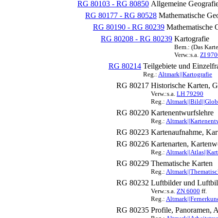
RG 80103 - RG 80850
Allgemeine Geografi
RG 80177 - RG 80528
Mathematische Geo
RG 80190 - RG 80239
Mathematische G
RG 80208 - RG 80239
Kartografie
Bem.: (Das Karte
Verw.:s.a.
ZI 970
RG 80214
Teilgebiete und Einzelf
Reg.:
Altmark||Kartografie
RG 80217
Historische Karten, 
Verw.:s.a.
LH 79290
Reg.:
Altmark||Bild||Glob
RG 80220
Kartenentwurfslehre
Reg.:
Altmark||Kartenent
RG 80223
Kartenaufnahme, Kart
RG 80226
Kartenarten, Kartenwe
Reg.:
Altmark||Atlas||Kar
RG 80229
Thematische Karten
Reg.:
Altmark||Thematisc
RG 80232
Luftbilder und Luftbi
Verw.:s.a.
ZN 6000
ff.
Reg.:
Altmark||Fernerkund
RG 80235
Profile, Panoramen, 