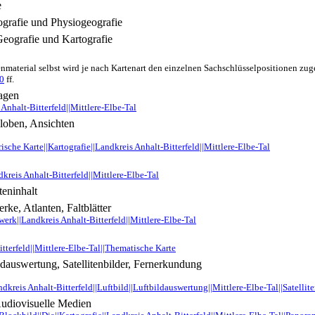
e
grafie und Physiogeografie
eografie und Kartografie
nmaterial selbst wird je nach Kartenart den einzelnen Sachschlüsselpositionen zug
0
ff.
ragen
 Anhalt-Bitterfeld||Mittlere-Elbe-Tal
Globen, Ansichten
rische Karte||Kartografie||Landkreis Anhalt-Bitterfeld||Mittlere-Elbe-Tal
kreis Anhalt-Bitterfeld||Mittlere-Elbe-Tal
eninhalt
rke, Atlanten, Faltblätter
nwerk||Landkreis Anhalt-Bitterfeld||Mittlere-Elbe-Tal
tterfeld||Mittlere-Elbe-Tal||Thematische Karte
ldauswertung, Satellitenbilder, Fernerkundung
kreis Anhalt-Bitterfeld||Luftbild||Luftbildauswertung||Mittlere-Elbe-Tal||Satellit
Audiovisuelle Medien