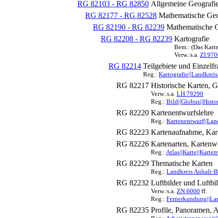
RG 82103 - RG 82850
Allgemeine Geografi
RG 82177 - RG 82528
Mathematische Geo
RG 82190 - RG 82239
Mathematische G
RG 82208 - RG 82239
Kartografie
Bem.: (Das Karte
Verw.:s.a.
ZI 970
RG 82214
Teilgebiete und Einzelf
Reg.:
Kartografie||Landkreis
RG 82217
Historische Karten, 
Verw.:s.a.
LH 79290
Reg.:
Bild||Globus||Histo
RG 82220
Kartenentwurfslehre
Reg.:
Kartenentwurf||Land
RG 82223
Kartenaufnahme, Kart
RG 82226
Kartenarten, Kartenwe
Reg.:
Atlas||Karte||Karte
RG 82229
Thematische Karten
Reg.:
Landkreis Anhalt-Bi
RG 82232
Luftbilder und Luftbi
Verw.:s.a.
ZN 6000
ff.
Reg.:
Fernerkundung||Land
RG 82235
Profile, Panoramen, 