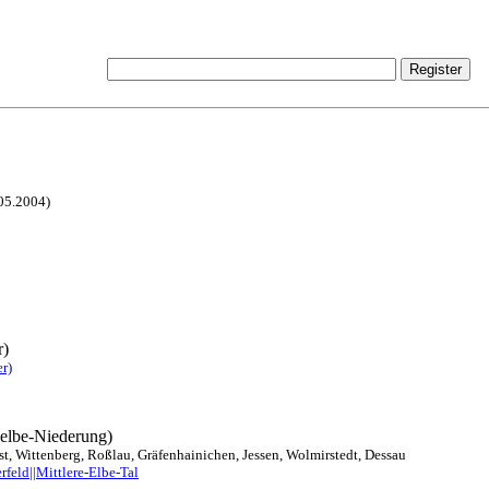
.05.2004)
r)
r)
elelbe-Niederung)
st, Wittenberg, Roßlau, Gräfenhainichen, Jessen, Wolmirstedt, Dessau
rfeld||Mittlere-Elbe-Tal