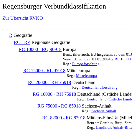
Regensburger Verbundklassifikation
Zur Übersicht RVKO
R
Geografie
RC - RZ
Regionale Geografie
RC 10000 - RQ 90918
Europa
Bem.: (hier auch: EU insgesamt ab dem 01
Verw.:EU vor dem 01.05.2004 s.
RL 10000
Reg.:
Europaforschung
RC 15000 - RL 95918
Mitteleuropa
Reg.:
Mitteleuropa
RC 20000 - RH 75918
Deutschland
Reg.:
Deutschlandforschung
RG 10000 - RH 75918
Deutschland (Östliche Lände
Reg.:
Deutschland (Östliche Lände
RG 75000 - RG 85918
Sachsen-Anhalt
Reg.:
Sachsen-Anhalt
RG 82000 - RG 82918
Mittlere-Elbe-Tal (Mitt
Bem.: * Genthin, Burg, Zerb
Reg.:
Landkreis Anhalt-Bitte