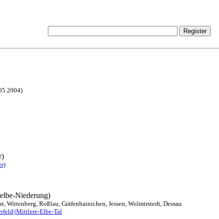
.05.2004)
r)
r)
elelbe-Niederung)
st, Wittenberg, Roßlau, Gräfenhainichen, Jessen, Wolmirstedt, Dessau
rfeld||Mittlere-Elbe-Tal