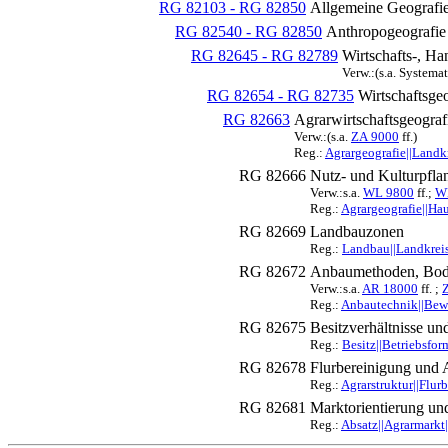
RG 82103 - RG 82850
Allgemeine Geografi
RG 82540 - RG 82850
Anthropogeografie
RG 82645 - RG 82789
Wirtschafts-, Ha
Verw.:(s.a. Systema
RG 82654 - RG 82735
Wirtschaftsge
RG 82663
Agrarwirtschaftsgeograf
Verw.:(s.a.
ZA 9000
ff.)
Reg.:
Agrargeografie||Landkr
RG 82666
Nutz- und Kulturpfla
Verw.:s.a.
WL 9800
ff.;
W
Reg.:
Agrargeografie||Hau
RG 82669
Landbauzonen
Reg.:
Landbau||Landkreis 
RG 82672
Anbaumethoden, Bode
Verw.:s.a.
AR 18000
ff. ;
Reg.:
Anbautechnik||Bewä
RG 82675
Besitzverhältnisse un
Reg.:
Besitz||Betriebsfor
RG 82678
Flurbereinigung und 
Reg.:
Agrarstruktur||Flur
RG 82681
Marktorientierung un
Reg.:
Absatz||Agrarmarkt|