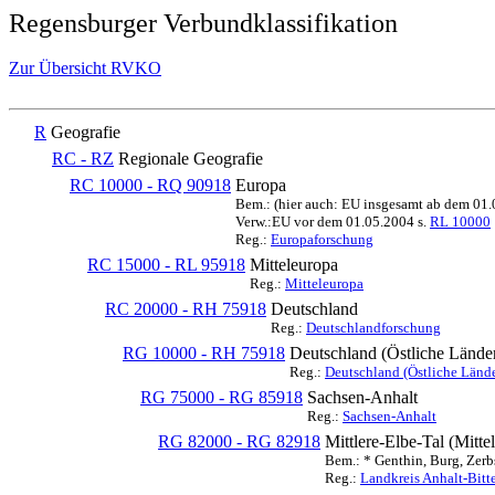
Regensburger Verbundklassifikation
Zur Übersicht RVKO
R
Geografie
RC - RZ
Regionale Geografie
RC 10000 - RQ 90918
Europa
Bem.: (hier auch: EU insgesamt ab dem 01
Verw.:EU vor dem 01.05.2004 s.
RL 10000
Reg.:
Europaforschung
RC 15000 - RL 95918
Mitteleuropa
Reg.:
Mitteleuropa
RC 20000 - RH 75918
Deutschland
Reg.:
Deutschlandforschung
RG 10000 - RH 75918
Deutschland (Östliche Lände
Reg.:
Deutschland (Östliche Lände
RG 75000 - RG 85918
Sachsen-Anhalt
Reg.:
Sachsen-Anhalt
RG 82000 - RG 82918
Mittlere-Elbe-Tal (Mitt
Bem.: * Genthin, Burg, Zerb
Reg.:
Landkreis Anhalt-Bitte