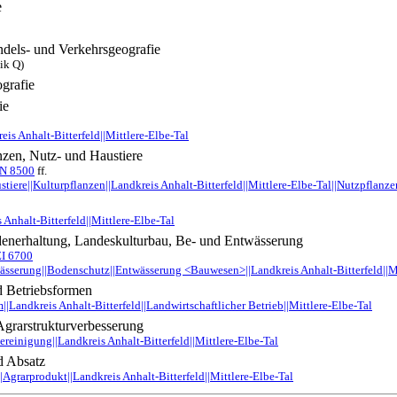
e
ndels- und Verkehrsgeografie
tik Q)
ografie
ie
eis Anhalt-Bitterfeld||Mittlere-Elbe-Tal
nzen, Nutz- und Haustiere
N 8500
ff.
stiere||Kulturpflanzen||Landkreis Anhalt-Bitterfeld||Mittlere-Elbe-Tal||Nutzpflanze
Anhalt-Bitterfeld||Mittlere-Elbe-Tal
nerhaltung, Landeskulturbau, Be- und Entwässerung
ZI 6700
sserung||Bodenschutz||Entwässerung <Bauwesen>||Landkreis Anhalt-Bitterfeld||Mi
d Betriebsformen
m||Landkreis Anhalt-Bitterfeld||Landwirtschaftlicher Betrieb||Mittlere-Elbe-Tal
Agrarstrukturverbesserung
bereinigung||Landkreis Anhalt-Bitterfeld||Mittlere-Elbe-Tal
d Absatz
|Agrarprodukt||Landkreis Anhalt-Bitterfeld||Mittlere-Elbe-Tal