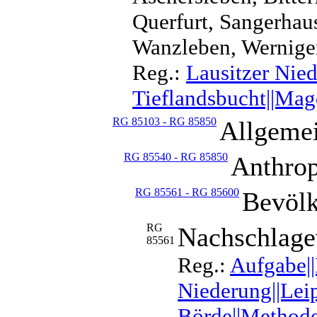
Querfurt, Sangerhaus
Wanzleben, Wernige
Reg.:
Lausitzer Nied
Tieflandsbucht||Magd
RG 85103 - RG 85850
Allgemei
RG 85540 - RG 85850
Anthrop
RG 85561 - RG 85600
Bevölk
RG
Nachschlage
85561
Reg.:
Aufgabe||
Niederung||Lei
Börde||Methode|