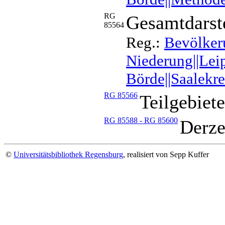
RG
Gesamtdarste
85564
Reg.:
Bevölkeru
Niederung||Lei
Börde||Saalekre
RG 85566
Teilgebiet
RG 85588 - RG 85600
Derze
©
Universitätsbibliothek Regensburg
, realisiert von Sepp Kuffer