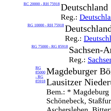
RC 20000 - RH 75918
Deutschland
Reg.:
Deutschl
RG 10000 - RH 75918
Deutschland
Reg.:
Deutschl
RG 75000 - RG 85918
Sachsen-A
Reg.:
Sachse
RG
Magdeburger Bör
85000
- RG
Lausitzer Niede
85918
Bem.: * Magdeburg (S
Schönebeck, Staßfur
Aschersleben, Bitte