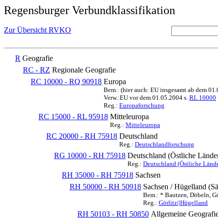
Regensburger Verbundklassifikation
Zur Übersicht RVKO
R
Geografie
RC - RZ
Regionale Geografie
RC 10000 - RQ 90918
Europa
Bem.: (hier auch: EU insgesamt ab dem 01
Verw.:EU vor dem 01.05.2004 s.
RL 10000
Reg.:
Europaforschung
RC 15000 - RL 95918
Mitteleuropa
Reg.:
Mitteleuropa
RC 20000 - RH 75918
Deutschland
Reg.:
Deutschlandforschung
RG 10000 - RH 75918
Deutschland (Östliche Lände
Reg.:
Deutschland (Östliche Lände
RH 35000 - RH 75918
Sachsen
RH 50000 - RH 50918
Sachsen / Hügelland (S
Bem.: * Bautzen, Döbeln, Gö
Reg.:
Görlitz||Hügelland
RH 50103 - RH 50850
Allgemeine Geografi