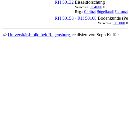
RH 50132
Eiszeitforschung
Verw.:s.a.
TI 4000
ff.
Reg.:
Görlitz||Hügelland||Pleistoz
RH 50158 - RH 50168
Bodenkunde (Pe
Verw.:s.a.
TI 1000
ff
©
Universitätsbibliothek Regensburg
, realisiert von Sepp Kuffer