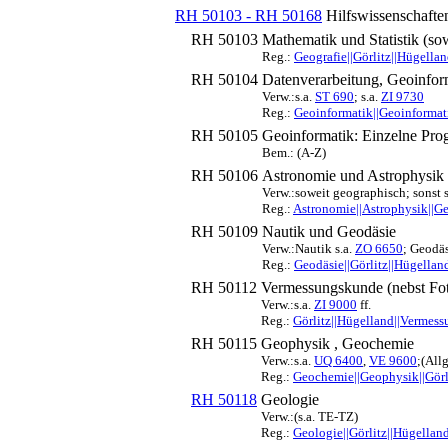
RH 50103 - RH 50168
Hilfswissenschafte
RH 50103
Mathematik und Statistik (so
Reg.:
Geografie||Görlitz||Hügellan
RH 50104
Datenverarbeitung, Geoinfor
Verw.:s.a.
ST 690
; s.a.
ZI 9730
Reg.:
Geoinformatik||Geoinformati
RH 50105
Geoinformatik: Einzelne Pr
Bem.: (A-Z)
RH 50106
Astronomie und Astrophysik
Verw.:soweit geographisch; sonst 
Reg.:
Astronomie||Astrophysik||Ge
RH 50109
Nautik und Geodäsie
Verw.:Nautik s.a.
ZO 6650
; Geodäs
Reg.:
Geodäsie||Görlitz||Hügellan
RH 50112
Vermessungskunde (nebst Fo
Verw.:s.a.
ZI 9000
ff.
Reg.:
Görlitz||Hügelland||Vermess
RH 50115
Geophysik , Geochemie
Verw.:s.a.
UQ 6400
,
VE 9600
;(All
Reg.:
Geochemie||Geophysik||Görl
RH 50118
Geologie
Verw.:(s.a. TE-TZ)
Reg.:
Geologie||Görlitz||Hügellan