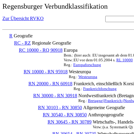
Regensburger Verbundklassifikation
Zur Übersicht RVKO
R
Geografie
RC - RZ
Regionale Geografie
RC 10000 - RQ 90918
Europa
Bem.: (hier auch: EU insgesamt ab dem 01
Verw.:EU vor dem 01.05.2004 s.
RL 10000
Reg.:
Europaforschung
RN 10000 - RN 95918
Westeuropa
Reg.:
Westeuropa
RN 20000 - RN 60918
Frankreich, einschließlich Kors
Reg.:
Frankreichforschung
RN 30000 - RN 30918
Nordwestfrankreich (Bretag
Reg.:
Bretagne||Frankreich (Nordw
RN 30103 - RN 30850
Allgemeine Geografie
RN 30540 - RN 30850
Anthropogeografie
RN 30645 - RN 30789
Wirtschafts-, Handels
Verw.:(s.a. Systematik Q)
RN 30654 - RN 30735
Wirtschaftsgeograf