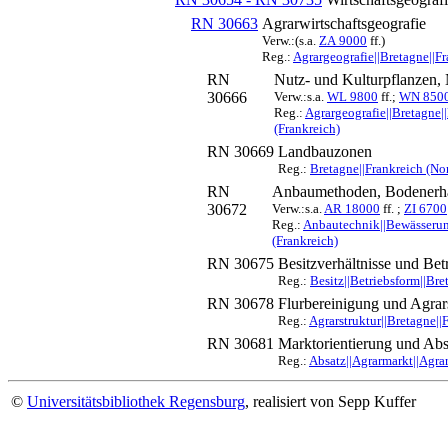
RN 30663
Agrarwirtschaftsgeografie
Verw.:(s.a.
ZA 9000
ff.)
Reg.:
Agrargeografie||Bretagne||F
RN
Nutz- und Kulturpflanzen, 
30666
Verw.:s.a.
WL 9800
ff.;
WN 850
Reg.:
Agrargeografie||Bretagne|
(Frankreich)
RN 30669
Landbauzonen
Reg.:
Bretagne||Frankreich (No
RN
Anbaumethoden, Bodenerha
30672
Verw.:s.a.
AR 18000
ff. ;
ZI 6700
Reg.:
Anbautechnik||Bewässerun
(Frankreich)
RN 30675
Besitzverhältnisse und Be
Reg.:
Besitz||Betriebsform||Bre
RN 30678
Flurbereinigung und Agrar
Reg.:
Agrarstruktur||Bretagne||
RN 30681
Marktorientierung und Abs
Reg.:
Absatz||Agrarmarkt||Agra
©
Universitätsbibliothek Regensburg
, realisiert von Sepp Kuffer