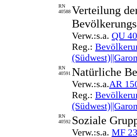
RN
Verteilung de
40588
Bevölkerungs
Verw.:s.a.
QU 4
Reg.:
Bevölkerun
(Südwest)||Garon
RN
Natürliche B
40591
Verw.:s.a.
AR 15
Reg.:
Bevölkerun
(Südwest)||Garon
RN
Soziale Grup
40592
Verw.:s.a.
MF 2