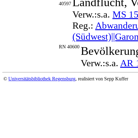
Landflucht, 
40597
Verw.:s.a.
MS 1
Reg.:
Abwanderun
(Südwest)||Garon
RN 40600
Bevölkerung
Verw.:s.a.
AR 
©
Universitätsbibliothek Regensburg
, realisiert von Sepp Kuffer