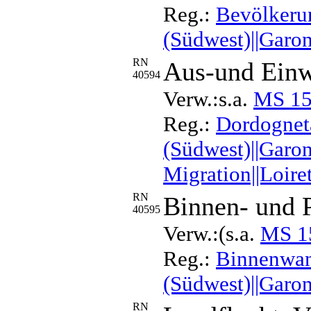
Reg.:
Bevölkerun
(Südwest)||Garon
RN
Aus-und Ein
40594
Verw.:s.a.
MS 1
Reg.:
Dordogneta
(Südwest)||Garon
Migration||Loire
RN
Binnen- und 
40595
Verw.:(s.a.
MS 1
Reg.:
Binnenwand
(Südwest)||Garon
RN