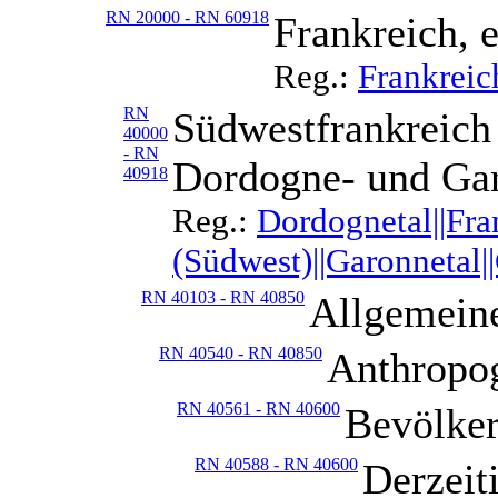
RN 20000 - RN 60918
Frankreich, 
Reg.:
Frankreic
RN
Südwestfrankreich 
40000
- RN
Dordogne- und Gar
40918
Reg.:
Dordognetal||Fra
(Südwest)||Garonnetal|
RN 40103 - RN 40850
Allgemein
RN 40540 - RN 40850
Anthropo
RN 40561 - RN 40600
Bevölker
RN 40588 - RN 40600
Derzeit