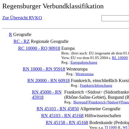
Regensburger Verbundklassifikation
Zur Übersicht RVKO
R
Geografie
RC - RZ
Regionale Geografie
RC 10000 - RQ 90918
Europa
Bem.: (hier auch: EU insgesamt ab dem 01
Verw.:EU vor dem 01.05.2004 s.
RL 10000
Reg.:
Europaforschung
RN 10000 - RN 95918
Westeuropa
Reg.:
Westeuropa
RN 20000 - RN 60918
Frankreich, einschließlich Kors
Reg.:
Frankreichforschung
RN 45000 - RN
Frankreich <Südost> (Südostfrankr
45918
(Rhône-Saône-Gebiet), Burgund (
Reg.:
Burgund||Frankreich (Südost)||Fran
RN 45103 - RN 45850
Allgemeine Geografie
RN 45103 - RN 45168
Hilfswissenschaften
RN 45158 - RN 45168
Bodenkunde (Pedolog
Verw.:s.a.
TI 1000
ff.,
WI 