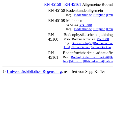
RN 45158 - RN 45161
Allgemeine Bodenku
RN 45158
Bodenkunde allgemein
Reg.:
Bodenkunde||Burgund||Frank
RN 45159
Methoden
Verw.:s.a.
VN 9380
Reg.:
Bodenkunde||Burgund||Frank
RN
Bodenphysik, -chemie, -biolog
45160
Verw.:Bodenchemie s.a.
VN 9380
Reg.:
Bodenbiologie||Bodenchemie||
Jura||Rhône-Gebiet||Saône-Becken
RN
Bodenfruchtbarkeit, -nährstoffe
45161
Reg.:
Boden||Bodenfruchtbarkeit||Bo
Jura||Nährstoff||Rhône-Gebiet||Saôn
©
Universitätsbibliothek Regensburg
, realisiert von Sepp Kuffer