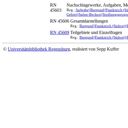
RN
Nachschlagewerke, Aufgaben, Me
45603
Reg.:
Aufgabe||Burgund||Frankreich (Sü
Gebiet||Saône-Becken||Siedlungsgeogra
RN 45606
Gesamtdarstellungen
Reg.:
Burgund||Frankreich (Südost)||
RN 45609
Teilgebiete und Einzelfragen
Reg.:
Burgund||Frankreich (Südost)||
©
Universitätsbibliothek Regensburg
, realisiert von Sepp Kuffer