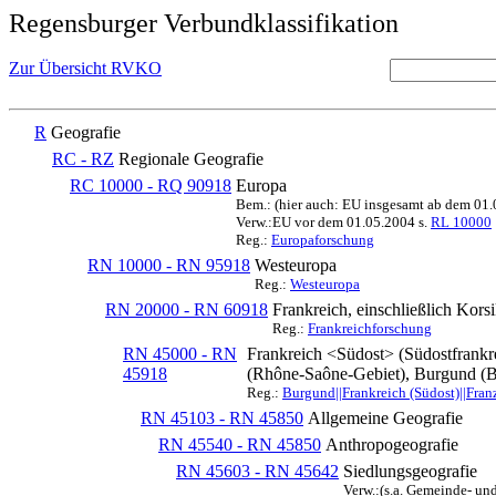
Regensburger Verbundklassifikation
Zur Übersicht RVKO
R
Geografie
RC - RZ
Regionale Geografie
RC 10000 - RQ 90918
Europa
Bem.: (hier auch: EU insgesamt ab dem 01
Verw.:EU vor dem 01.05.2004 s.
RL 10000
Reg.:
Europaforschung
RN 10000 - RN 95918
Westeuropa
Reg.:
Westeuropa
RN 20000 - RN 60918
Frankreich, einschließlich Kors
Reg.:
Frankreichforschung
RN 45000 - RN
Frankreich <Südost> (Südostfrankr
45918
(Rhône-Saône-Gebiet), Burgund (
Reg.:
Burgund||Frankreich (Südost)||Fran
RN 45103 - RN 45850
Allgemeine Geografie
RN 45540 - RN 45850
Anthropogeografie
RN 45603 - RN 45642
Siedlungsgeografie
Verw.:(s.a. Gemeinde- un