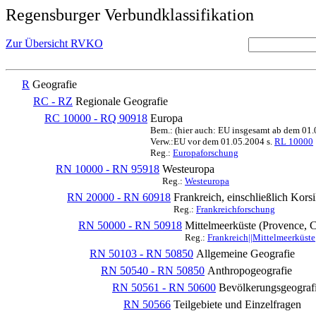
Regensburger Verbundklassifikation
Zur Übersicht RVKO
R
Geografie
RC - RZ
Regionale Geografie
RC 10000 - RQ 90918
Europa
Bem.: (hier auch: EU insgesamt ab dem 01
Verw.:EU vor dem 01.05.2004 s.
RL 10000
Reg.:
Europaforschung
RN 10000 - RN 95918
Westeuropa
Reg.:
Westeuropa
RN 20000 - RN 60918
Frankreich, einschließlich Kors
Reg.:
Frankreichforschung
RN 50000 - RN 50918
Mittelmeerküste (Provence, 
Reg.:
Frankreich||Mittelmeerküste
RN 50103 - RN 50850
Allgemeine Geografie
RN 50540 - RN 50850
Anthropogeografie
RN 50561 - RN 50600
Bevölkerungsgeograf
RN 50566
Teilgebiete und Einzelfragen