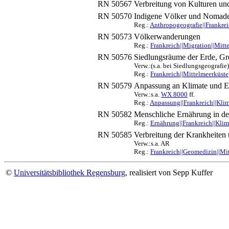
RN 50567
Verbreitung von Kulturen un
RN 50570
Indigene Völker und Nomad
Reg.:
Anthropogeografie||Frankre
RN 50573
Völkerwanderungen
Reg.:
Frankreich||Migration||Mitt
RN 50576
Siedlungsräume der Erde, G
Verw.:(s.a. bei Siedlungsgeografie)
Reg.:
Frankreich||Mittelmeerküst
RN 50579
Anpassung an Klimate und 
Verw.:s.a.
WX 8000
ff.
Reg.:
Anpassung||Frankreich||Kli
RN 50582
Menschliche Ernährung in de
Reg.:
Ernährung||Frankreich||Kli
RN 50585
Verbreitung der Krankheiten
Verw.:s.a. AR
Reg.:
Frankreich||Geomedizin||Mi
©
Universitätsbibliothek Regensburg
, realisiert von Sepp Kuffer