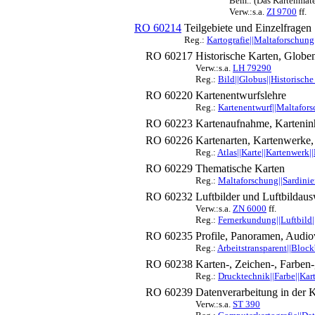
Bem.: (Das Kartenmater
Verw.:s.a.
ZI 9700
ff.
RO 60214
Teilgebiete und Einzelfragen
Reg.:
Kartografie||Maltaforschung|
RO 60217
Historische Karten, Globe
Verw.:s.a.
LH 79290
Reg.:
Bild||Globus||Historische
RO 60220
Kartenentwurfslehre
Reg.:
Kartenentwurf||Maltaforsc
RO 60223
Kartenaufnahme, Kartenin
RO 60226
Kartenarten, Kartenwerke, 
Reg.:
Atlas||Karte||Kartenwerk|
RO 60229
Thematische Karten
Reg.:
Maltaforschung||Sardinie
RO 60232
Luftbilder und Luftbildaus
Verw.:s.a.
ZN 6000
ff.
Reg.:
Fernerkundung||Luftbild||
RO 60235
Profile, Panoramen, Audio
Reg.:
Arbeitstransparent||Block
RO 60238
Karten-, Zeichen-, Farben
Reg.:
Drucktechnik||Farbe||Kart
RO 60239
Datenverarbeitung in der K
Verw.:s.a.
ST 390