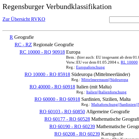
Regensburger Verbundklassifikation
Zur Übersicht RVKO
R
Geografie
RC - RZ
Regionale Geografie
RC 10000 - RQ 90918
Europa
Bem.: (hier auch: EU insgesamt ab dem 01
Verw.:EU vor dem 01.05.2004 s.
RL 10000
Reg.:
Europaforschung
RO 10000 - RO 85918
Südeuropa (Mittelmeerländer)
Reg.:
Mittelmeerraum||Südeuropa
RO 40000 - RO 60918
Italien (mit Malta)
Reg.:
Italien||Italienforschung
RO 60000 - RO 60918
Sardinien, Sizilien, Malta
Reg.:
Maltaforschung||Sardinien||S
RO 60103 - RO 60850
Allgemeine Geografie
RO 60177 - RO 60528
Mathematische Geografi
RO 60190 - RO 60239
Mathematische Geogra
RO 60208 - RO 60239
Kartografie