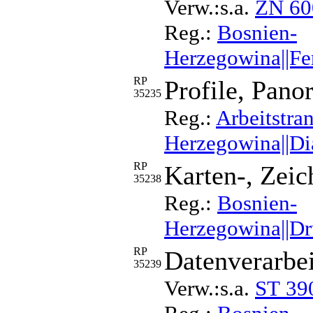
Verw.:s.a.
ZN 60
Reg.:
Bosnien-
Herzegowina||Fer
RP
Profile, Pan
35235
Reg.:
Arbeitstra
Herzegowina||Dia
RP
Karten-, Zeic
35238
Reg.:
Bosnien-
Herzegowina||Dru
RP
Datenverarbei
35239
Verw.:s.a.
ST 39