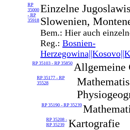
RP
Einzelne Jugoslawi
35000
- RP
Slowenien, Monten
35918
Bem.: Hier auch einzeln
Reg.:
Bosnien-
Herzegowina||Kosovo||K
RP 35103 - RP 35850
Allgemeine 
RP 35177 - RP
Mathematis
35528
Physiogeogr
RP 35190 - RP 35239
Mathemati
RP 35208 -
Kartografie
RP 35239