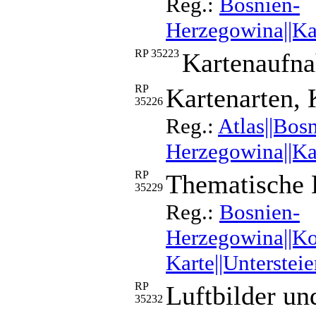
Reg.:
Bosnien-
Herzegowina||Ka
RP 35223
Kartenaufna
RP
Kartenarten, 
35226
Reg.:
Atlas||Bos
Herzegowina||Ka
RP
Thematische 
35229
Reg.:
Bosnien-
Herzegowina||Ko
Karte||Unterste
RP
Luftbilder un
35232