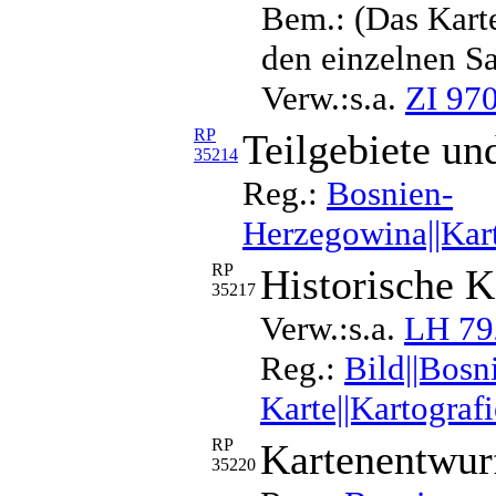
Bem.: (Das Karte
den einzelnen S
Verw.:s.a.
ZI 97
RP
Teilgebiete un
35214
Reg.:
Bosnien-
Herzegowina||Kart
RP
Historische K
35217
Verw.:s.a.
LH 79
Reg.:
Bild||Bosn
Karte||Kartograf
RP
Kartenentwur
35220