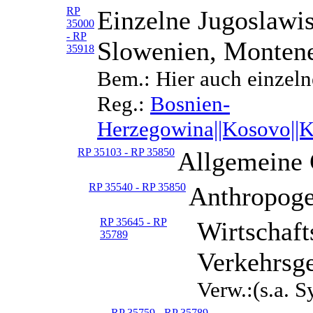
RP
Einzelne Jugoslawi
35000
- RP
Slowenien, Monten
35918
Bem.: Hier auch einzeln
Reg.:
Bosnien-
Herzegowina||Kosovo||K
RP 35103 - RP 35850
Allgemeine 
RP 35540 - RP 35850
Anthropoge
RP 35645 - RP
Wirtschaft
35789
Verkehrsge
Verw.:(s.a. 
RP 35759 - RP 35789