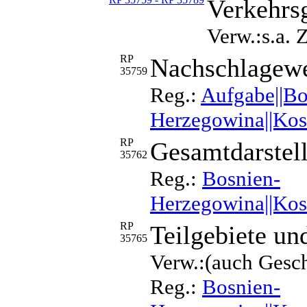
Verkehrs
Verw.:s.a.
RP
Nachschlagewe
35759
Reg.:
Aufgabe||Bo
Herzegowina||Koso
RP
Gesamtdarstel
35762
Reg.:
Bosnien-
Herzegowina||Koso
RP
Teilgebiete un
35765
Verw.:(auch Gesch
Reg.:
Bosnien-