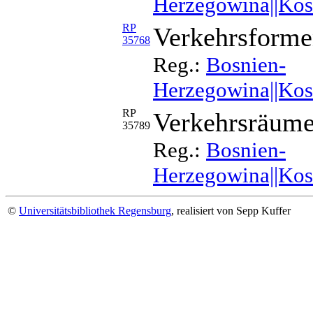
Herzegowina||Koso
RP
Verkehrsforme
35768
Reg.:
Bosnien-
Herzegowina||Koso
RP
Verkehrsräum
35789
Reg.:
Bosnien-
Herzegowina||Kos
©
Universitätsbibliothek Regensburg
, realisiert von Sepp Kuffer