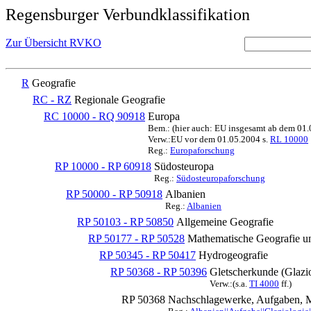
Regensburger Verbundklassifikation
Zur Übersicht RVKO
R
Geografie
RC - RZ
Regionale Geografie
RC 10000 - RQ 90918
Europa
Bem.: (hier auch: EU insgesamt ab dem 01
Verw.:EU vor dem 01.05.2004 s.
RL 10000
Reg.:
Europaforschung
RP 10000 - RP 60918
Südosteuropa
Reg.:
Südosteuropaforschung
RP 50000 - RP 50918
Albanien
Reg.:
Albanien
RP 50103 - RP 50850
Allgemeine Geografie
RP 50177 - RP 50528
Mathematische Geografie u
RP 50345 - RP 50417
Hydrogeografie
RP 50368 - RP 50396
Gletscherkunde (Glazi
Verw.:(s.a.
TI 4000
ff.)
RP 50368
Nachschlagewerke, Aufgaben, M