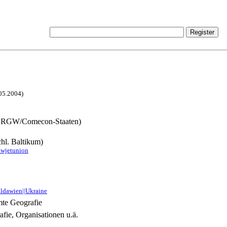
.05.2004)
m. RGW/Comecon-Staaten)
hl. Baltikum)
owjetunion
ldawien||Ukraine
mte Geografie
fie, Organisationen u.ä.