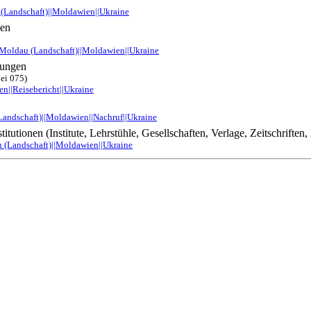
 (Landschaft)||Moldawien||Ukraine
sen
|Moldau (Landschaft)||Moldawien||Ukraine
rungen
bei 075)
n||Reisebericht||Ukraine
Landschaft)||Moldawien||Nachruf||Ukraine
itutionen (Institute, Lehrstühle, Gesellschaften, Verlage, Zeitschrifte
u (Landschaft)||Moldawien||Ukraine