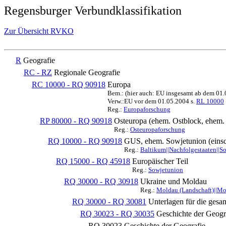
Regensburger Verbundklassifikation
Zur Übersicht RVKO
R
Geografie
RC - RZ
Regionale Geografie
RC 10000 - RQ 90918
Europa
Bem.: (hier auch: EU insgesamt ab dem 01
Verw.:EU vor dem 01.05.2004 s.
RL 10000
Reg.:
Europaforschung
RP 80000 - RQ 90918
Osteuropa (ehem. Ostblock, ehe
Reg.:
Osteuropaforschung
RQ 10000 - RQ 90918
GUS, ehem. Sowjetunion (einsc
Reg.:
Baltikum||Nachfolgestaaten||S
RQ 15000 - RQ 45918
Europäischer Teil
Reg.:
Sowjetunion
RQ 30000 - RQ 30918
Ukraine und Moldau
Reg.:
Moldau (Landschaft)||Mo
RQ 30000 - RQ 30081
Unterlagen für die gesa
RQ 30023 - RQ 30035
Geschichte der Geogra
RQ 30023
Geschichte der Geografie