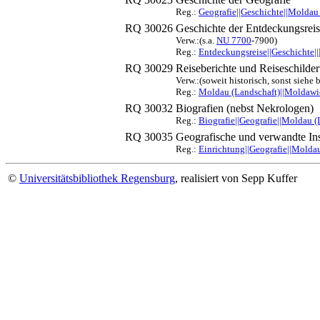
Reg.:
Geografie||Geschichte||Moldau
RQ 30026
Geschichte der Entdeckungsrei
Verw.:(s.a.
NU 7700
-7900)
Reg.:
Entdeckungsreise||Geschichte|
RQ 30029
Reiseberichte und Reiseschilde
Verw.:(soweit historisch, sonst siehe 
Reg.:
Moldau (Landschaft)||Moldawie
RQ 30032
Biografien (nebst Nekrologen)
Reg.:
Biografie||Geografie||Moldau (
RQ 30035
Geografische und verwandte Inst
Reg.:
Einrichtung||Geografie||Molda
©
Universitätsbibliothek Regensburg
, realisiert von Sepp Kuffer