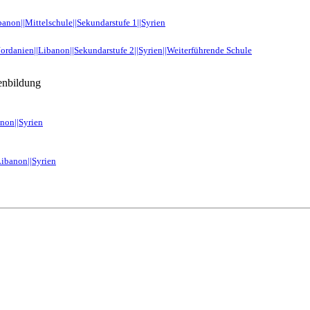
banon||Mittelschule||Sekundarstufe 1||Syrien
ordanien||Libanon||Sekundarstufe 2||Syrien||Weiterführende Schule
enbildung
non||Syrien
Libanon||Syrien