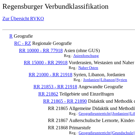
Regensburger Verbundklassifikation
Zur Übersicht RVKO
R
Geografie
RC - RZ
Regionale Geografie
RR 10000 - RR 77918
Asien (ohne GUS)
Reg.:
Asienforschung
RR 15000 - RR 29918
Vorderasien, Westasien und Naher 
Reg.:
Naher Osten
RR 21000 - RR 21918
Syrien, Libanon, Jordanien
Reg.:
Jordanien||Libanon||Syrien
RR 21853 - RR 21918
Angewandte Geografie
RR 21862
Teilgebiete und Einzelfragen
RR 21865 - RR 21890
Didaktik und Methodik d
RR 21865
Allgemeine Didaktik und Methodik
Reg.:
Geografieunterricht||Jordanien||Li
RR 21867
Außerschulische Lernorte, Kinder
RR 21868
Primarstufe
Reg.:
Geografieunterricht||Grundschule|