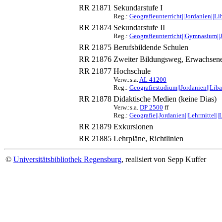
RR 21871
Sekundarstufe I
Reg.:
Geografieunterricht||Jordanien||Li
RR 21874
Sekundarstufe II
Reg.:
Geografieunterricht||Gymnasium||J
RR 21875
Berufsbildende Schulen
RR 21876
Zweiter Bildungsweg, Erwachsen
RR 21877
Hochschule
Verw.:s.a.
AL 41200
Reg.:
Geografiestudium||Jordanien||Liba
RR 21878
Didaktische Medien (keine Dias)
Verw.:s.a.
DP 2500
ff
Reg.:
Geografie||Jordanien||Lehrmittel||
RR 21879
Exkursionen
RR 21885
Lehrpläne, Richtlinien
©
Universitätsbibliothek Regensburg
, realisiert von Sepp Kuffer