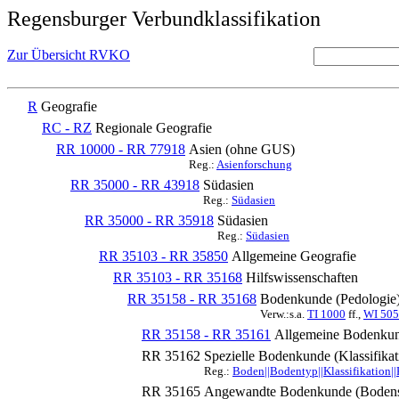
Regensburger Verbundklassifikation
Zur Übersicht RVKO
R
Geografie
RC - RZ
Regionale Geografie
RR 10000 - RR 77918
Asien (ohne GUS)
Reg.:
Asienforschung
RR 35000 - RR 43918
Südasien
Reg.:
Südasien
RR 35000 - RR 35918
Südasien
Reg.:
Südasien
RR 35103 - RR 35850
Allgemeine Geografie
RR 35103 - RR 35168
Hilfswissenschaften
RR 35158 - RR 35168
Bodenkunde (Pedologie
Verw.:s.a.
TI 1000
ff.,
WI 50
RR 35158 - RR 35161
Allgemeine Bodenkund
RR 35162
Spezielle Bodenkunde (Klassifik
Reg.:
Boden||Bodentyp||Klassifikation||
RR 35165
Angewandte Bodenkunde (Bodensch