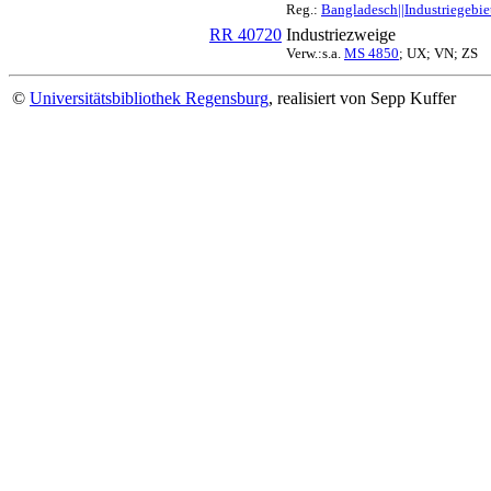
Reg.:
Bangladesch||Industriegebiet
RR 40720
Industriezweige
Verw.:s.a.
MS 4850
; UX; VN; ZS
©
Universitätsbibliothek Regensburg
, realisiert von Sepp Kuffer