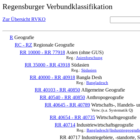
Regensburger Verbundklassifikation
Zur Übersicht RVKO
R
Geografie
RC - RZ
Regionale Geografie
RR 10000 - RR 77918
Asien (ohne GUS)
Reg.:
Asienforschung
RR 35000 - RR 43918
Südasien
Reg.:
Südasien
RR 40000 - RR 40918
Bangla Desh
Reg.:
Bangladesch
RR 40103 - RR 40850
Allgemeine Geografie
RR 40540 - RR 40850
Anthropogeografie
RR 40645 - RR 40789
Wirtschafts-, Handels- 
Verw.:(s.a. Systematik Q)
RR 40654 - RR 40735
Wirtschaftsgeografie
RR 40714
Industriewirtschaftsgeografie
Reg.:
Bangladesch||Industriegeografi
RR 40717
Industriegebiete, -standorte, 