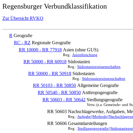
Regensburger Verbundklassifikation
Zur Übersicht RVKO
R
Geografie
RC - RZ
Regionale Geografie
RR 10000 - RR 77918
Asien (ohne GUS)
Reg.:
Asienforschung
RR 50000 - RR 60918
Südostasien
Reg.:
Südostasienwissenschaften
RR 50000 - RR 50918
Südostasien
Reg.:
Südostasienwissenschaften
RR 50103 - RR 50850
Allgemeine Geografie
RR 50540 - RR 50850
Anthropogeografie
RR 50603 - RR 50642
Siedlungsgeografie
Verw.:(s.a. Gemeinde- und S
RR 50603
Nachschlagewerke, Aufgaben, Met
Reg.:
Aufgabe||Methode||Nachschlagewer
RR 50606
Gesamtdarstellungen
Reg.:
Siedlungsgeografie||Südostasienw