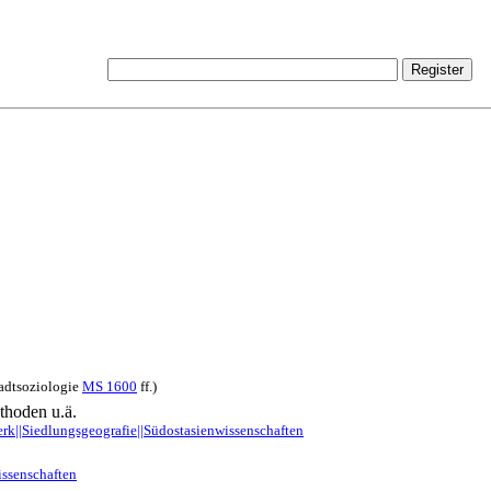
tadtsoziologie
MS 1600
ff.)
hoden u.ä.
k||Siedlungsgeografie||Südostasienwissenschaften
issenschaften