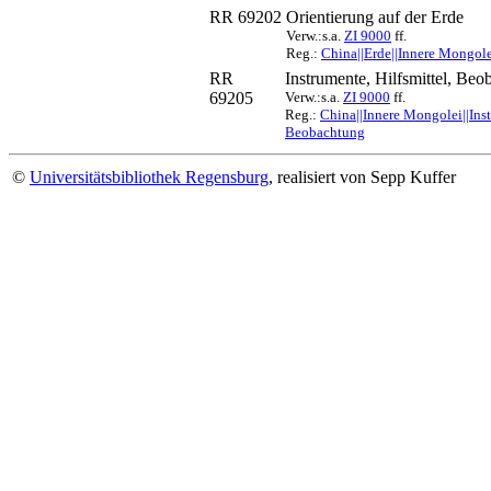
RR 69202
Orientierung auf der Erde
Verw.:s.a.
ZI 9000
ff.
Reg.:
China||Erde||Innere Mongole
RR
Instrumente, Hilfsmittel, Be
69205
Verw.:s.a.
ZI 9000
ff.
Reg.:
China||Innere Mongolei||Ins
Beobachtung
©
Universitätsbibliothek Regensburg
, realisiert von Sepp Kuffer