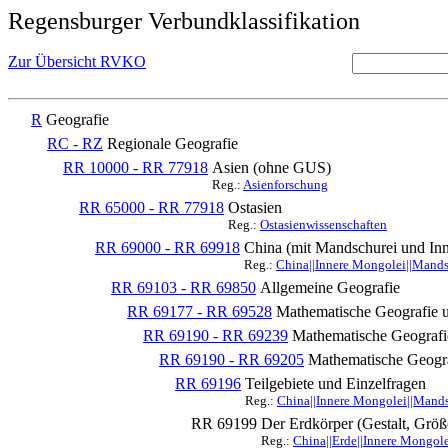
Regensburger Verbundklassifikation
Zur Übersicht RVKO
R
Geografie
RC - RZ
Regionale Geografie
RR 10000 - RR 77918
Asien (ohne GUS)
Reg.:
Asienforschung
RR 65000 - RR 77918
Ostasien
Reg.:
Ostasienwissenschaften
RR 69000 - RR 69918
China (mit Mandschurei und Inn
Reg.:
China||Innere Mongolei||Mandsc
RR 69103 - RR 69850
Allgemeine Geografie
RR 69177 - RR 69528
Mathematische Geografie 
RR 69190 - RR 69239
Mathematische Geografi
RR 69190 - RR 69205
Mathematische Geogr
RR 69196
Teilgebiete und Einzelfragen
Reg.:
China||Innere Mongolei||Mands
RR 69199
Der Erdkörper (Gestalt, Grö
Reg.:
China||Erde||Innere Mongole