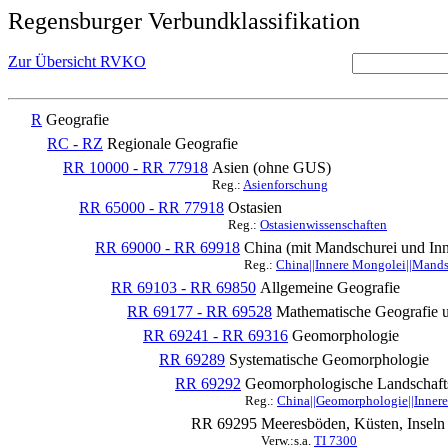
Regensburger Verbundklassifikation
Zur Übersicht RVKO
R
Geografie
RC - RZ
Regionale Geografie
RR 10000 - RR 77918
Asien (ohne GUS)
Reg.:
Asienforschung
RR 65000 - RR 77918
Ostasien
Reg.:
Ostasienwissenschaften
RR 69000 - RR 69918
China (mit Mandschurei und Inn
Reg.:
China||Innere Mongolei||Mandsc
RR 69103 - RR 69850
Allgemeine Geografie
RR 69177 - RR 69528
Mathematische Geografie 
RR 69241 - RR 69316
Geomorphologie
RR 69289
Systematische Geomorphologie
RR 69292
Geomorphologische Landschaft
Reg.:
China||Geomorphologie||Innere
RR 69295
Meeresböden, Küsten, Inseln
Verw.:s.a.
TI 7300