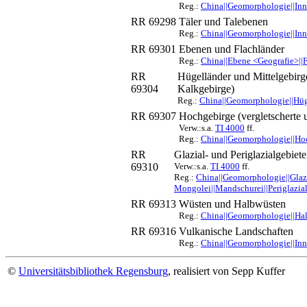
Reg.:
China||Geomorphologie||Inne
RR 69298
Täler und Talebenen
Reg.:
China||Geomorphologie||Inne
RR 69301
Ebenen und Flachländer
Reg.:
China||Ebene <Geografie>||
RR
Hügelländer und Mittelgebirg
69304
Kalkgebirge)
Reg.:
China||Geomorphologie||Hüge
RR 69307
Hochgebirge (vergletscherte 
Verw.:s.a.
TI 4000
ff.
Reg.:
China||Geomorphologie||Hoc
RR
Glazial- und Periglazialgebiete
69310
Verw.:s.a.
TI 4000
ff.
Reg.:
China||Geomorphologie||Glazi
Mongolei||Mandschurei||Periglazia
RR 69313
Wüsten und Halbwüsten
Reg.:
China||Geomorphologie||Hal
RR 69316
Vulkanische Landschaften
Reg.:
China||Geomorphologie||Inn
©
Universitätsbibliothek Regensburg
, realisiert von Sepp Kuffer