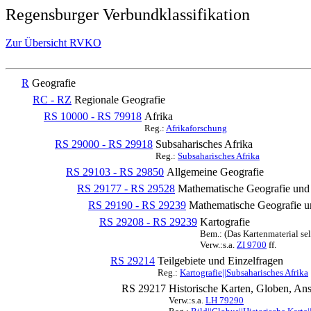
Regensburger Verbundklassifikation
Zur Übersicht RVKO
R
Geografie
RC - RZ
Regionale Geografie
RS 10000 - RS 79918
Afrika
Reg.:
Afrikaforschung
RS 29000 - RS 29918
Subsaharisches Afrika
Reg.:
Subsaharisches Afrika
RS 29103 - RS 29850
Allgemeine Geografie
RS 29177 - RS 29528
Mathematische Geografie und
RS 29190 - RS 29239
Mathematische Geografie u
RS 29208 - RS 29239
Kartografie
Bem.: (Das Kartenmaterial se
Verw.:s.a.
ZI 9700
ff.
RS 29214
Teilgebiete und Einzelfragen
Reg.:
Kartografie||Subsaharisches Afrika
RS 29217
Historische Karten, Globen, Ans
Verw.:s.a.
LH 79290