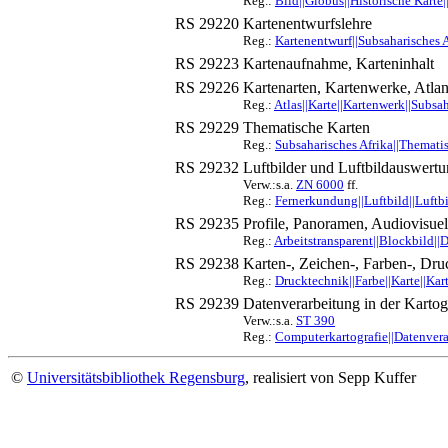
Reg.:
Bild||Globus||Historische Karte|
RS 29220
Kartenentwurfslehre
Reg.:
Kartenentwurf||Subsaharisches 
RS 29223
Kartenaufnahme, Karteninhalt
RS 29226
Kartenarten, Kartenwerke, Atlant
Reg.:
Atlas||Karte||Kartenwerk||Subsah
RS 29229
Thematische Karten
Reg.:
Subsaharisches Afrika||Themati
RS 29232
Luftbilder und Luftbildauswertu
Verw.:s.a.
ZN 6000
ff.
Reg.:
Fernerkundung||Luftbild||Luftbi
RS 29235
Profile, Panoramen, Audiovisue
Reg.:
Arbeitstransparent||Blockbild||D
RS 29238
Karten-, Zeichen-, Farben-, Dru
Reg.:
Drucktechnik||Farbe||Karte||Kar
RS 29239
Datenverarbeitung in der Kartog
Verw.:s.a.
ST 390
Reg.:
Computerkartografie||Datenverar
©
Universitätsbibliothek Regensburg
, realisiert von Sepp Kuffer