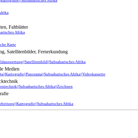
|Kartografie||Subsaharisches Afrika
Afrika
en, Faltblätter
arisches Afrika
sche Karte
ng, Satellitenbilder, Fernerkundung
ldauswertung||Satellitenbild||Subsaharisches Afrika
lle Medien
ia||Kartografie||Panorama||Subsaharisches Afrika||Videokassette
cktechnik
tentechnik||Subsaharisches Afrika||Zeichnen
rafie
beitung||Kartografie||Subsaharisches Afrika