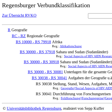
Regensburger Verbundklassifikation
Zur Übersicht RVKO
R
Geografie
RC - RZ
Regionale Geografie
RS 10000 - RS 79918
Afrika
Reg.:
Afrikaforschung
RS 30000 - RS 37918
Sahara und Sudan (Sudanländer)
Reg.:
Social Aspects of HIV AIDS Researc
RS 30000 - RS 30918
Sahara und Sudan (Sudanländer)
Reg.:
Social Aspects of HIV AIDS Rese
RS 30000 - RS 30081
Unterlagen für die gesamte Ge
RS 30038 - RS 30041
Aufgaben der Geografie u.ä
RS 30038
Stellung, Stand, Wesen, Aufgaben, M
Reg.:
Geografie||Social Aspects of HIV AID
RS 30041
Durchführung von Forschungsreisen (
Reg.:
Feldforschung||Forschungsreise||Geog
©
Universitätsbibliothek Regensburg
, realisiert von Sepp Kuffer