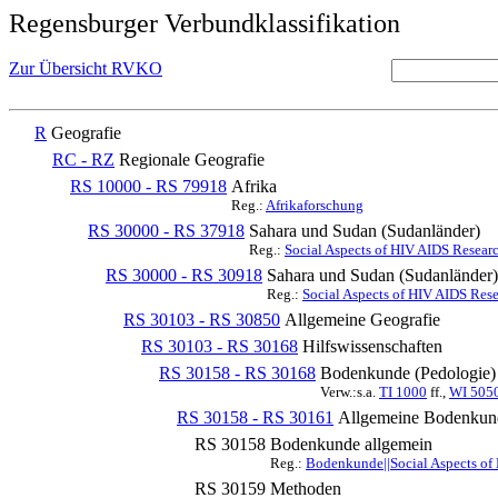
Regensburger Verbundklassifikation
Zur Übersicht RVKO
R
Geografie
RC - RZ
Regionale Geografie
RS 10000 - RS 79918
Afrika
Reg.:
Afrikaforschung
RS 30000 - RS 37918
Sahara und Sudan (Sudanländer)
Reg.:
Social Aspects of HIV AIDS Researc
RS 30000 - RS 30918
Sahara und Sudan (Sudanländer)
Reg.:
Social Aspects of HIV AIDS Rese
RS 30103 - RS 30850
Allgemeine Geografie
RS 30103 - RS 30168
Hilfswissenschaften
RS 30158 - RS 30168
Bodenkunde (Pedologie)
Verw.:s.a.
TI 1000
ff.,
WI 505
RS 30158 - RS 30161
Allgemeine Bodenkunde
RS 30158
Bodenkunde allgemein
Reg.:
Bodenkunde||Social Aspects of
RS 30159
Methoden