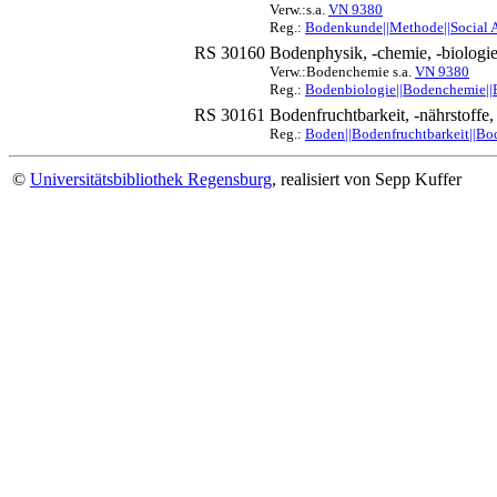
Verw.:s.a.
VN 9380
Reg.:
Bodenkunde||Methode||Social A
RS 30160
Bodenphysik, -chemie, -biologi
Verw.:Bodenchemie s.a.
VN 9380
Reg.:
Bodenbiologie||Bodenchemie||B
RS 30161
Bodenfruchtbarkeit, -nährstoffe,
Reg.:
Boden||Bodenfruchtbarkeit||Bod
©
Universitätsbibliothek Regensburg
, realisiert von Sepp Kuffer