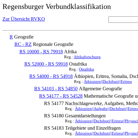
Regensburger Verbundklassifikation
Zur Übersicht RVKO
R
Geografie
RC - RZ
Regionale Geografie
RS 10000 - RS 79918
Afrika
Reg.:
Afrikaforschung
RS 52000 - RS 59918
Ostafrika
Reg.:
Ostafrika
RS 54000 - RS 54918
Äthiopien, Eritrea, Somalia, Dsc
Reg.:
Äthiopien||Dschibuti||Eritrea
RS 54103 - RS 54850
Allgemeine Geografie
RS 54177 - RS 54528
Mathematische Geografie u
RS 54177
Nachschlagewerke, Aufgaben, Meth
Reg.:
Äthiopien||Aufgabe||Dschibuti||Eritr
RS 54180
Gesamtdarstellungen
Reg.:
Äthiopien||Dschibuti||Eritrea||Physis
RS 54183
Teilgebiete und Einzelfragen
Reg.:
Äthiopien||Dschibuti||Eritrea||Physis