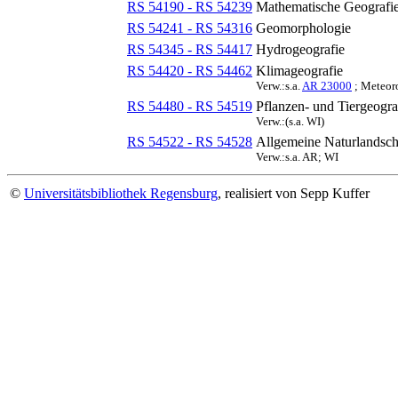
RS 54190 - RS 54239
Mathematische Geografie
RS 54241 - RS 54316
Geomorphologie
RS 54345 - RS 54417
Hydrogeografie
RS 54420 - RS 54462
Klimageografie
Verw.:s.a.
AR 23000
; Meteoro
RS 54480 - RS 54519
Pflanzen- und Tiergeogra
Verw.:(s.a. WI)
RS 54522 - RS 54528
Allgemeine Naturlandsch
Verw.:s.a. AR; WI
©
Universitätsbibliothek Regensburg
, realisiert von Sepp Kuffer