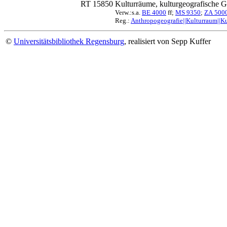
RT 15850
Kulturräume, kulturgeografische G
Verw.:s.a.
BE 4000
ff;
MS 9350
;
ZA 500
Reg.:
Anthropogeografie||Kulturraum||K
©
Universitätsbibliothek Regensburg
, realisiert von Sepp Kuffer