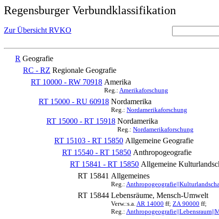
Regensburger Verbundklassifikation
Zur Übersicht RVKO
R
Geografie
RC - RZ
Regionale Geografie
RT 10000 - RW 70918
Amerika
Reg.:
Amerikaforschung
RT 15000 - RU 60918
Nordamerika
Reg.:
Nordamerikaforschung
RT 15000 - RT 15918
Nordamerika
Reg.:
Nordamerikaforschung
RT 15103 - RT 15850
Allgemeine Geografie
RT 15540 - RT 15850
Anthropogeografie
RT 15841 - RT 15850
Allgemeine Kulturlandsc
RT 15841
Allgemeines
Reg.:
Anthropogeografie||Kulturlandsch
RT 15844
Lebensräume, Mensch-Umwelt
Verw.:s.a.
AR 14000
ff;
ZA 90000
ff;
Reg.:
Anthropogeografie||Lebensraum||