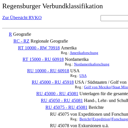
Regensburger Verbundklassifikation
Zur Übersicht RVKO
R
Geografie
RC - RZ
Regionale Geografie
RT 10000 - RW 70918
Amerika
Reg.:
Amerikaforschung
RT 15000 - RU 60918
Nordamerika
Reg.:
Nordamerikaforschung
RU 10000 - RU 60918
USA
Reg.:
USA
RU 45000 - RU 45918
USA / Südstaaten / Golf von 
Reg.:
Golf von Mexiko||Staat Mis
RU 45000 - RU 45081
Unterlagen für die gesamt
RU 45050 - RU 45081
Hand-, Lehr- und Schul
RU 45075 - RU 45081
Berichte
RU 45075
von Expeditionen und Forschun
Reg.:
Bericht||Expedition||Forschung
RU 45078
von Exkursionen u.ä.