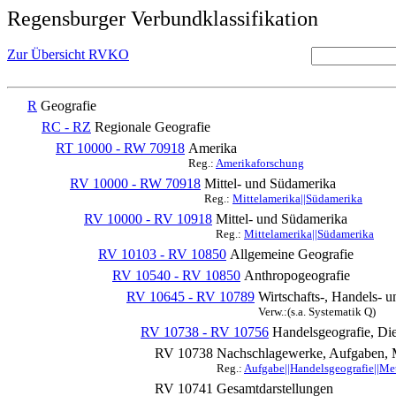
Regensburger Verbundklassifikation
Zur Übersicht RVKO
R
Geografie
RC - RZ
Regionale Geografie
RT 10000 - RW 70918
Amerika
Reg.:
Amerikaforschung
RV 10000 - RW 70918
Mittel- und Südamerika
Reg.:
Mittelamerika||Südamerika
RV 10000 - RV 10918
Mittel- und Südamerika
Reg.:
Mittelamerika||Südamerika
RV 10103 - RV 10850
Allgemeine Geografie
RV 10540 - RV 10850
Anthropogeografie
RV 10645 - RV 10789
Wirtschafts-, Handels- 
Verw.:(s.a. Systematik Q)
RV 10738 - RV 10756
Handelsgeografie, Die
RV 10738
Nachschlagewerke, Aufgaben, 
Reg.:
Aufgabe||Handelsgeografie||Me
RV 10741
Gesamtdarstellungen