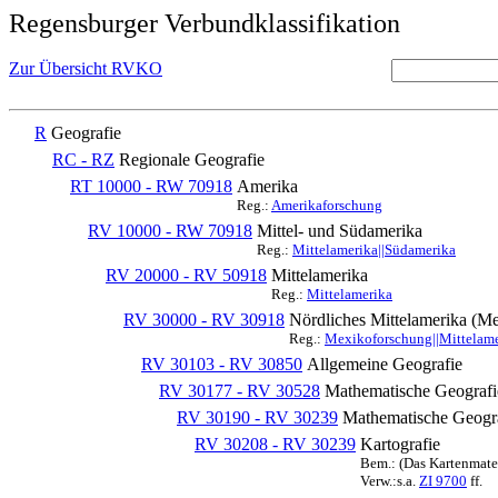
Regensburger Verbundklassifikation
Zur Übersicht RVKO
R
Geografie
RC - RZ
Regionale Geografie
RT 10000 - RW 70918
Amerika
Reg.:
Amerikaforschung
RV 10000 - RW 70918
Mittel- und Südamerika
Reg.:
Mittelamerika||Südamerika
RV 20000 - RV 50918
Mittelamerika
Reg.:
Mittelamerika
RV 30000 - RV 30918
Nördliches Mittelamerika (M
Reg.:
Mexikoforschung||Mittelame
RV 30103 - RV 30850
Allgemeine Geografie
RV 30177 - RV 30528
Mathematische Geografi
RV 30190 - RV 30239
Mathematische Geogra
RV 30208 - RV 30239
Kartografie
Bem.: (Das Kartenmater
Verw.:s.a.
ZI 9700
ff.