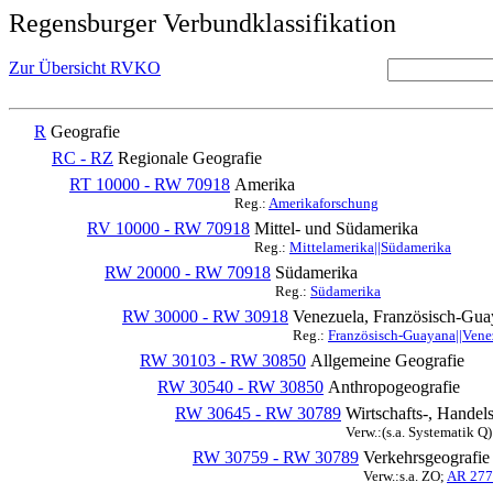
Regensburger Verbundklassifikation
Zur Übersicht RVKO
R
Geografie
RC - RZ
Regionale Geografie
RT 10000 - RW 70918
Amerika
Reg.:
Amerikaforschung
RV 10000 - RW 70918
Mittel- und Südamerika
Reg.:
Mittelamerika||Südamerika
RW 20000 - RW 70918
Südamerika
Reg.:
Südamerika
RW 30000 - RW 30918
Venezuela, Französisch-Gu
Reg.:
Französisch-Guayana||Ven
RW 30103 - RW 30850
Allgemeine Geografie
RW 30540 - RW 30850
Anthropogeografie
RW 30645 - RW 30789
Wirtschafts-, Handel
Verw.:(s.a. Systematik Q)
RW 30759 - RW 30789
Verkehrsgeografie
Verw.:s.a. ZO;
AR 277