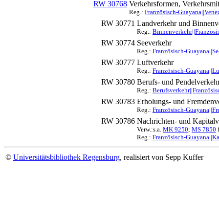
RW 30768
Verkehrsformen, Verkehrsmit
Reg.:
Französisch-Guayana||Venez
RW 30771
Landverkehr und Binnenv
Reg.:
Binnenverkehr||Französi
RW 30774
Seeverkehr
Reg.:
Französisch-Guayana||Se
RW 30777
Luftverkehr
Reg.:
Französisch-Guayana||Lu
RW 30780
Berufs- und Pendelverkeh
Reg.:
Berufsverkehr||Französi
RW 30783
Erholungs- und Fremdenv
Reg.:
Französisch-Guayana||Fr
RW 30786
Nachrichten- und Kapitalv
Verw.:s.a.
MK 9250
;
MS 7850
f
Reg.:
Französisch-Guayana||Ka
©
Universitätsbibliothek Regensburg
, realisiert von Sepp Kuffer