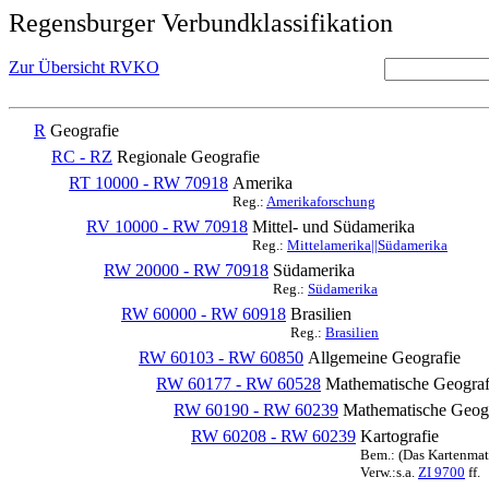
Regensburger Verbundklassifikation
Zur Übersicht RVKO
R
Geografie
RC - RZ
Regionale Geografie
RT 10000 - RW 70918
Amerika
Reg.:
Amerikaforschung
RV 10000 - RW 70918
Mittel- und Südamerika
Reg.:
Mittelamerika||Südamerika
RW 20000 - RW 70918
Südamerika
Reg.:
Südamerika
RW 60000 - RW 60918
Brasilien
Reg.:
Brasilien
RW 60103 - RW 60850
Allgemeine Geografie
RW 60177 - RW 60528
Mathematische Geograf
RW 60190 - RW 60239
Mathematische Geogr
RW 60208 - RW 60239
Kartografie
Bem.: (Das Kartenmate
Verw.:s.a.
ZI 9700
ff.