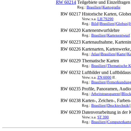
RW 60214
Teilgebiete und Einzelfragen
Reg.:
Brasilien||Kartografie
RW 60217
Historische Karten, Globe
Verw.:s.a.
LH 79290
Reg.:
Bild||Brasilien||Globus||
RW 60220
Kartenentwurfslehre
Reg.:
Brasilien||Kartenentwurf
RW 60223
Kartenaufnahme, Kartenin
RW 60226
Kartenarten, Kartenwerke, 
Reg.:
Atlas||Brasilien||Karte||
RW 60229
Thematische Karten
Reg.:
Brasilien||Thematische K
RW 60232
Luftbilder und Luftbildaus
Verw.:s.a.
ZN 6000
ff.
Reg.:
Brasilien||Fernerkundung
RW 60235
Profile, Panoramen, Audio
Reg.:
Arbeitstransparent||Block
RW 60238
Karten-, Zeichen-, Farben
Reg.:
Brasilien||Drucktechnik|
RW 60239
Datenverarbeitung in der 
Verw.:s.a.
ST 390
Reg.:
Brasilien||Computerkarto