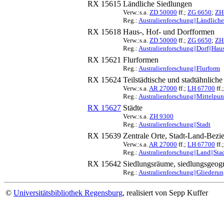
RX 15615
Ländliche Siedlungen
Verw.:s.a.
ZD 50000
ff.;
ZG 6650
;
ZH
Reg.:
Australienforschung||Ländlich
RX 15618
Haus-, Hof- und Dorfformen
Verw.:s.a.
ZD 50000
ff.;
ZG 6650
;
ZH
Reg.:
Australienforschung||Dorf||Hau
RX 15621
Flurformen
Reg.:
Australienforschung||Flurform
RX 15624
Teilstädtische und stadtähnlich
Verw.:s.a.
AR 27000
ff.;
LH 67700
ff.
Reg.:
Australienforschung||Mittelpu
RX 15627
Städte
Verw.:s.a.
ZH 9300
Reg.:
Australienforschung||Stadt
RX 15639
Zentrale Orte, Stadt-Land-Bez
Verw.:s.a.
AR 27000
ff.;
LH 67700
ff.
Reg.:
Australienforschung||Land||Stad
RX 15642
Siedlungsräume, siedlungsgeog
Reg.:
Australienforschung||Gliederu
©
Universitätsbibliothek Regensburg
, realisiert von Sepp Kuffer