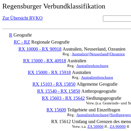
Regensburger Verbundklassifikation
Zur Übersicht RVKO
R
Geografie
RC - RZ
Regionale Geografie
RX 10000 - RX 90918
Australien, Neuseeland, Ozeanien
Reg.:
Australien||Neuseeland||Ozeanien
RX 15000 - RX 40918
Australien
Reg.:
Australienforschung
RX 15000 - RX 15918
Australien
Reg.:
Australienforschung
RX 15103 - RX 15850
Allgemeine Geografie
RX 15540 - RX 15850
Anthropogeografie
RX 15603 - RX 15642
Siedlungsgeografie
Verw.:(s.a. Gemeinde- und S
RX 15609
Teilgebiete und Einzelfragen
Reg.:
Australienforschung||Siedlungsgeo
RX 15612
Umfang und Grenzen des mensc
Verw.:s.a.
ZA 50000
ff.;
ZA 90000
ff.